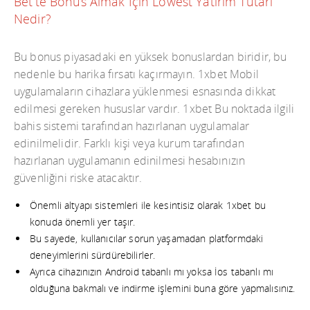
Bet’te Bonus Almak Için Lowest Yatırım Tutarı
Nedir?
Bu bonus piyasadaki en yüksek bonuslardan biridir, bu
nedenle bu harika fırsatı kaçırmayın. 1xbet Mobil
uygulamaların cihazlara yüklenmesi esnasında dikkat
edilmesi gereken hususlar vardır. 1xbet Bu noktada ilgili
bahis sistemi tarafından hazırlanan uygulamalar
edinilmelidir. Farklı kişi veya kurum tarafından
hazırlanan uygulamanın edinilmesi hesabınızın
güvenliğini riske atacaktır.
Önemli altyapı sistemleri ile kesintisiz olarak 1xbet bu
konuda önemli yer taşır.
Bu sayede, kullanıcılar sorun yaşamadan platformdaki
deneyimlerini sürdürebilirler.
Ayrıca cihazınızın Android tabanlı mı yoksa İos tabanlı mı
olduğuna bakmalı ve indirme işlemini buna göre yapmalısınız.