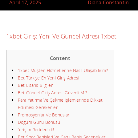
April 17, 2025
Diana Constantin
1xbet Giriş: Yeni Ve Güncel Adresi 1xbet
Content
1xbet Müşteri Hizmetlerine Nasıl Ulaşabilirim?
Bet Türkiye En Yeni Giriş Adresi
Bet Lisans Bilgileri
Bet Güncel Giriş Adresi Güvenli Mi?
Para Yatırma Ve Çekme İşlemlerinde Dikkat
Edilmesi Gerekenler
Promosyonlar Ve Bonuslar
Doğum Günü Bonusu
“erişim Reddedildi!
Bet Spor Bahisleri Ve Canlı Bahis Seçenekleri