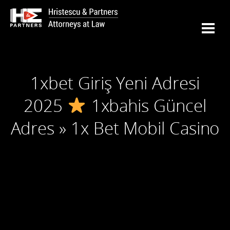
1xbet Giriş Yeni Adresi
2025
1xbahis Güncel
Adres » 1x Bet Mobil Casino