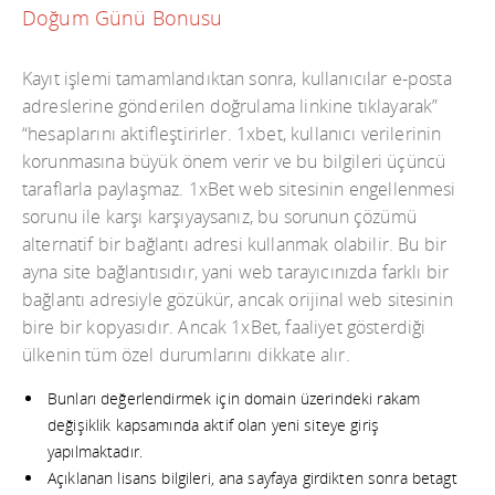
Doğum Günü Bonusu
Kayıt işlemi tamamlandıktan sonra, kullanıcılar e-posta
adreslerine gönderilen doğrulama linkine tıklayarak”
“hesaplarını aktifleştirirler. 1xbet, kullanıcı verilerinin
korunmasına büyük önem verir ve bu bilgileri üçüncü
taraflarla paylaşmaz. 1xBet web sitesinin engellenmesi
sorunu ile karşı karşıyaysanız, bu sorunun çözümü
alternatif bir bağlantı adresi kullanmak olabilir. Bu bir
ayna site bağlantısıdır, yani web tarayıcınızda farklı bir
bağlantı adresiyle gözükür, ancak orijinal web sitesinin
bire bir kopyasıdır. Ancak 1xBet, faaliyet gösterdiği
ülkenin tüm özel durumlarını dikkate alır.
Bunları değerlendirmek için domain üzerindeki rakam
değişiklik kapsamında aktif olan yeni siteye giriş
yapılmaktadır.
Açıklanan lisans bilgileri, ana sayfaya girdikten sonra betagt