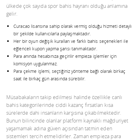
ülkede çok sayıda spor bahis hayranı olduğu anlamına
gelir.
Curacao lisansına sahip olarak vermiş olduğu hizmeti detaylı
bir şekilde kullanıcılarla paylaşmaktadır.
Her bir oyun değişik kuralları ve farklı bahis seçenekleri ile
eğlenceli kupon yapma şansı tanımaktadır.
Para anında hesabınıza geçirilir empieza işlemler için
komisyon uygulanmaz.
Para çekme işlemi, seçtiğiniz yönteme bağlı olarak birkaç
saat ile birkaç gün arasında sürebilir.
Müsabakaların takip edilmesi halinde özellikle canlı
bahis kategorilerinde ciddi kazanç fırsatları kısa
sürelerde dahi insanların karşısına çıkabilmektedir.
Bunun bilincinde olanlar platform kaynaklı mağduriyet
yaşamamak adına güven açısından tatmin eden
sistemleri tercih etmelidirler. Zaman empieza para