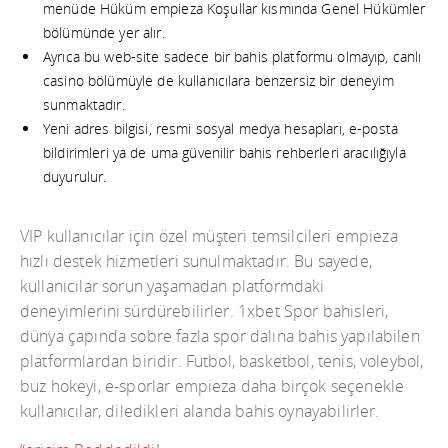
menüde Hüküm empieza Koşullar kısmında Genel Hükümler
bölümünde yer alır.
Ayrıca bu web-site sadece bir bahis platformu olmayıp, canlı
casino bölümüyle de kullanıcılara benzersiz bir deneyim
sunmaktadır.
Yeni adres bilgisi, resmi sosyal medya hesapları, e-posta
bildirimleri ya de uma güvenilir bahis rehberleri aracılığıyla
duyurulur.
VIP kullanıcılar için özel müşteri temsilcileri empieza
hızlı destek hizmetleri sunulmaktadır. Bu sayede,
kullanıcılar sorun yaşamadan platformdaki
deneyimlerini sürdürebilirler. 1xbet Spor bahisleri,
dünya çapında sobre fazla spor dalına bahis yapılabilen
platformlardan biridir. Futbol, basketbol, tenis, voleybol,
buz hokeyi, e-sporlar empieza daha birçok seçenekle
kullanıcılar, diledikleri alanda bahis oynayabilirler.