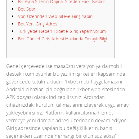
Bir Ayna Sitenin Orijinal Siteden Farkı Nedir?
Bet Spor
Vpn Üzerinden Web Siteye Giriş Yapın
Bet Yeni Giriş Adresi
Türkiye’de Neden 1xbet’e Giriş Yapamıyorum
Bet Güncel Giriş Adresi Hakkında Detaylı Bilgi
Genel çerçevede ise masaüstü versiyon ya da mobil
destekli tüm oyunlar bu yazılım şirketleri kapsamında
güvencede tutulmaktadır. 1xbet mobil uygulamasını
Android cihazlar için doğrudan 1xbet web sitesinden
APK dosyası olarak indirebilirsiniz. Ardından
cihazınızdaki kurulum talimatlarını izleyerek uygulamayı
yükleyebilirsiniz. Platform, kullanıcılarına hizmet
vermeye yeni domain adresi üzerinden devam ediyor.
Giriş adresinde yapılan bu değişikliklerin, bahis
seçenekleri üzerinde herhangi bir olumsuz etkisi”