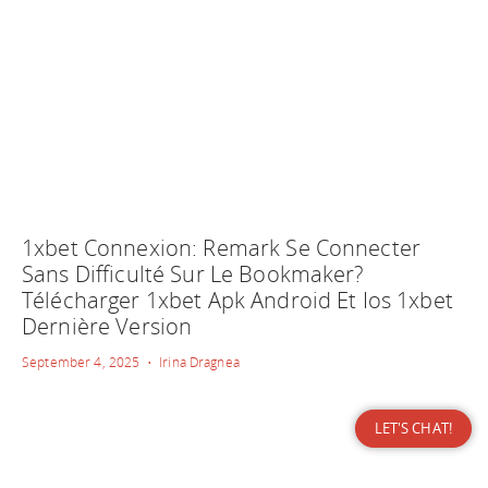
1xbet Connexion: Remark Se Connecter
Sans Difficulté Sur Le Bookmaker?
Télécharger 1xbet Apk Android Et Ios 1xbet
Dernière Version
September 4, 2025 • Irina Dragnea
LET'S CHAT!