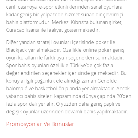
canlı casinoya, e-spor etkinliklerinden sanal oyunlara
kadar geniş bir yelpazede hizmet sunan bir çevrimiçi
bahis platformudur. Merkezi Kıbrıs’ta bulunan şirket,
Curacao lisansı ile faaliyet göstermektedir.
Diğer yandan strateji oyunları içerisinde poker ile
Blackjack yer almaktadır. Özellikle online poker geniş
oyun kuralları ile farklı oyun seçenekleri sunmaktadır.
Spor bahis oyunları özellikle Türkiye’de çok fazla
değerlendirilen seçenekler içerisinde gelmektedir. Bu
konuyla ilgili çoğunluk ele alındığı zaman Genelde
balompié ve basketbol ön planda yer almaktadır. Ancak
yabancı bahis siteleri kapsamında dünya çapında 20’den
fazla spor dalı yer alır. O yüzden daha geniş çaplı ve
değişik oyunlar üzerinden devamlı bahis yapılmaktadır.
Promosyonlar Ve Bonuslar