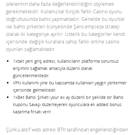
sitelerinin daha fazla değerlendirildiğini söylemek
gerekmektedir. Kullanıcılar birçok farklı Casino oyunu
doğrultusunda bahis yapmaktadır. Genelde bu oyunlar
ise bahis şirketleri bünyesinde Şans empieza strateji
olarak iki kategoriye ayrılır. Üstelik bu kategoriler kendi
içerisinde değişik kurallara sahip farklı online casino
oyunları sağlamaktadır.
1xbet yeni giriş adresi, kullanıcıların platforma sorunsuz
erişimini sağlamak amacıyla düzenli olarak
güncellenmektedir.
VPN kullanımı yine bu kapsamda kullanılan yaygın yöntemler
içerisinde gelmektedir.
1xBet Bahis Şirketi your ex ay düzenli bir şekilde bir Bahis
Kuponu Savaşı düzenleyerek oyunculara ek added bonus
kazanma fırsatı verir.
Çünkü aktif web adresi BTK tarafından engellendiğinden