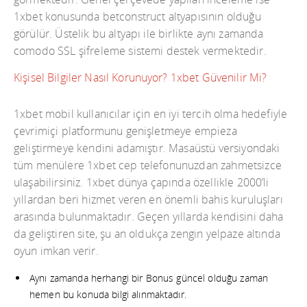
1xbet konusunda betconstruct altyapısının olduğu
görülür. Üstelik bu altyapı ile birlikte aynı zamanda
comodo SSL şifreleme sistemi destek vermektedir.
Kişisel Bilgiler Nasıl Korunuyor? 1xbet Güvenilir Mi?
1xbet mobil kullanıcılar için en iyi tercih olma hedefiyle
çevrimiçi platformunu genişletmeye empieza
geliştirmeye kendini adamıştır. Masaüstü versiyondaki
tüm menülere 1xbet cep telefonunuzdan zahmetsizce
ulaşabilirsiniz. 1xbet dünya çapında özellikle 2000’li
yıllardan beri hizmet veren en önemli bahis kuruluşları
arasında bulunmaktadır. Geçen yıllarda kendisini daha
da geliştiren site, şu an oldukça zengin yelpaze altında
oyun imkan verir.
Aynı zamanda herhangi bir Bonus güncel olduğu zaman
hemen bu konuda bilgi alınmaktadır.