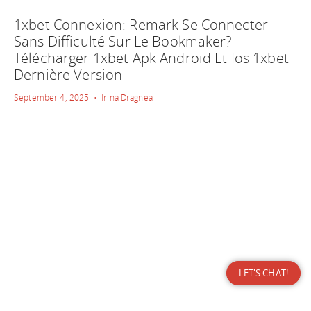
1xbet Connexion: Remark Se Connecter
Sans Difficulté Sur Le Bookmaker?
Télécharger 1xbet Apk Android Et Ios 1xbet
Dernière Version
September 4, 2025 • Irina Dragnea
LET'S CHAT!