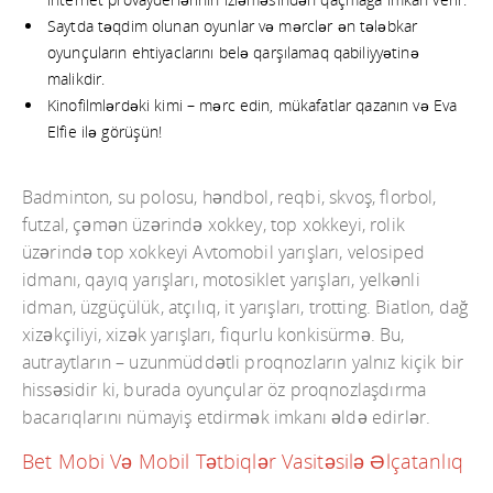
Saytda təqdim olunan oyunlar və mərclər ən tələbkar
oyunçuların ehtiyaclarını belə qarşılamaq qabiliyyətinə
malikdir.
Kinofilmlərdəki kimi – mərc edin, mükafatlar qazanın və Eva
Elfie ilə görüşün!
Badminton, su polosu, həndbol, reqbi, skvoş, florbol,
futzal, çəmən üzərində xokkey, top xokkeyi, rolik
üzərində top xokkeyi Avtomobil yarışları, velosiped
idmanı, qayıq yarışları, motosiklet yarışları, yelkənli
idman, üzgüçülük, atçılıq, it yarışları, trotting. Biatlon, dağ
xizəkçiliyi, xizək yarışları, fiqurlu konkisürmə. Bu,
autraytların – uzunmüddətli proqnozların yalnız kiçik bir
hissəsidir ki, burada oyunçular öz proqnozlaşdırma
bacarıqlarını nümayiş etdirmək imkanı əldə edirlər.
Bet Mobi Və Mobil Tətbiqlər Vasitəsilə Əlçatanlıq