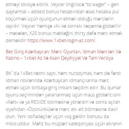
etməyi tövsiyə edirik. Veycer (ingiliscə “to wager” – geri
qaytarma) – added bonus hesabından əsas hesaba pul
köçürmək üçün oyunçunun etməli olduğu mərclərin
sayıdır. Veycer həmişə «X» və sonrakı rəqəmlə göstərilir
– məsələn, X20 bonus məbləğini thirty dəfə mərc etmək
deməkdir
https://www.1xbet-login-az.com/
.
Bet Giriş Azərbaycan: Mərc Oyunları, İdman Mərcləri Və
Kazino – 1xbet Az Ilə Asan Qeydiyyat Və Tam Versiya
BK`da 1xBet rəsmi saytı, həm nurodymas, həm də fərdi
idman növlərində Azərbaycan idmançılarına mərc
etmək üçün birbaşa giriş imkanı təqdim edir. Bu qumar
oyunu seçimindən yararlanmaq üçün maus göstəricisini
«Xətt» və ya RESIDE bölməsinə yönəldin və sonra açılan
siyahıdan «Özününkülərə mərc et» alt bölməsinə daxil
olun. Yeni istifadəçilər üçün xoş gəldin bonusu da
mövcuddur. Məhz bu müştəri kateqoriyası üçün ekranın