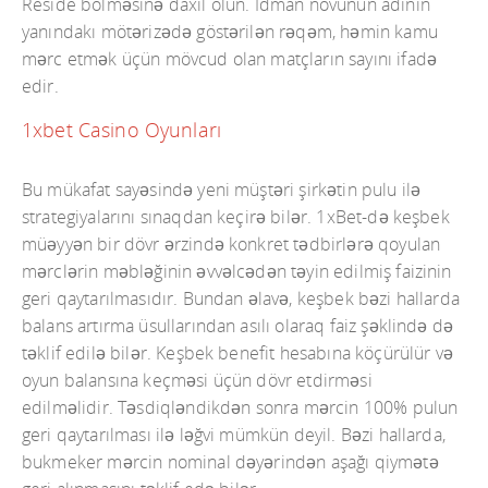
Reside bölməsinə daxil olun. İdman növünün adının
yanındakı mötərizədə göstərilən rəqəm, həmin kamu
mərc etmək üçün mövcud olan matçların sayını ifadə
edir.
1xbet Casino Oyunları
Bu mükafat sayəsində yeni müştəri şirkətin pulu ilə
strategiyalarını sınaqdan keçirə bilər. 1xBet-də keşbek
müəyyən bir dövr ərzində konkret tədbirlərə qoyulan
mərclərin məbləğinin əvvəlcədən təyin edilmiş faizinin
geri qaytarılmasıdır. Bundan əlavə, keşbek bəzi hallarda
balans artırma üsullarından asılı olaraq faiz şəklində də
təklif edilə bilər. Keşbek benefit hesabına köçürülür və
oyun balansına keçməsi üçün dövr etdirməsi
edilməlidir. Təsdiqləndikdən sonra mərcin 100% pulun
geri qaytarılması ilə ləğvi mümkün deyil. Bəzi hallarda,
bukmeker mərcin nominal dəyərindən aşağı qiymətə