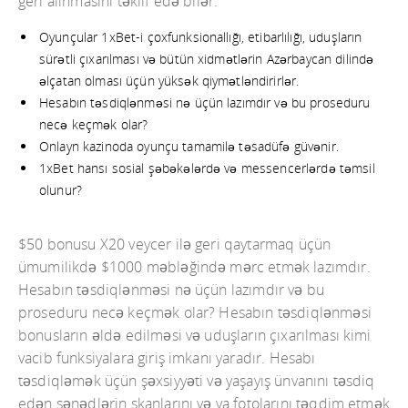
geri alınmasını təklif edə bilər.
Oyunçular 1xBet-i çoxfunksionallığı, etibarlılığı, uduşların
sürətli çıxarılması və bütün xidmətlərin Azərbaycan dilində
əlçatan olması üçün yüksək qiymətləndirirlər.
Hesabın təsdiqlənməsi nə üçün lazımdır və bu proseduru
necə keçmək olar?
Onlayn kazinoda oyunçu tamamilə təsadüfə güvənir.
1xBet hansı sosial şəbəkələrdə və messencerlərdə təmsil
olunur?
$50 bonusu X20 veycer ilə geri qaytarmaq üçün
ümumilikdə $1000 məbləğində mərc etmək lazımdır.
Hesabın təsdiqlənməsi nə üçün lazımdır və bu
proseduru necə keçmək olar? Hesabın təsdiqlənməsi
bonusların əldə edilməsi və uduşların çıxarılması kimi
vacib funksiyalara giriş imkanı yaradır. Hesabı
təsdiqləmək üçün şəxsiyyəti və yaşayış ünvanını təsdiq
edən sənədlərin skanlarını və ya fotolarını təqdim etmək