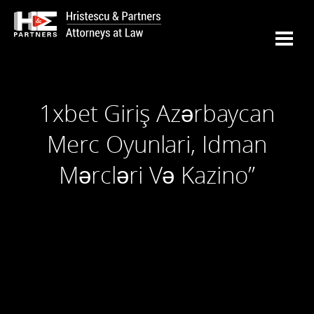
1xbet Giriş Azərbaycan
Merc Oyunlari, Idman
Mərcləri Və Kazino”