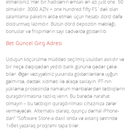
etməlisiniz. Hər bir hadisənin əmsalı ən azı just one. 50
olmalıdır. 3000 AZN + one hundred fifty FS`dək olan
salamlama paketini əldə etmək üçün hesabı dörd dəfə
doldurmaq lazımdır. Bütün dörd depozitin məbləği,
bonuslar və frispinlərin sayı cədvəldə göstərilib.
Bet Güncel Giriş Adresi
Uduşun köçürülmə müddəti seçilmiş üsuldan asılıdır və
bir neçə dəqiqədən yeddi bank gününə qədər çəkə
bilər. Əgər vəziyyətiniz yuxarıda göstərilənlərə uyğun
gəlmirsə, dəstək xidməti ilə əlaqə saxlayın. PT-nın
yükləmə prosesində naməlum mənbələrdən tətbiqlərin
quraşdırılmasına razılıq verin. Bu barədə narahat
olmayın – bu tətbiqin quraşdırılması cihazınıza zərər
verməyəcək. Alternativ olaraq, oyunçu dərhal iPhone-
dan” “Software Store-a daxil onda və axtarış sətrində
1xBet yazaraq proqramı tapa bilər.