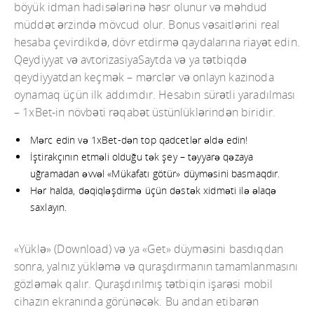
böyük idman hadisələrinə həsr olunur və məhdud
müddət ərzində mövcud olur. Bonus vəsaitlərini real
hesaba çevirdikdə, dövr etdirmə qaydalarına riayət edin.
Qeydiyyat və avtorizasiyaSaytda və ya tətbiqdə
qeydiyyatdan keçmək – mərclər və onlayn kazinoda
oynamaq üçün ilk addımdır. Hesabın sürətli yaradılması
– 1xBet-in növbəti rəqabət üstünlüklərindən biridir.
Mərc edin və 1xBet-dən top qadcetlər əldə edin!
İştirakçının etməli olduğu tək şey – təyyarə qəzaya
uğramadan əvvəl «Mükafatı götür» düyməsini basmaqdır.
Hər halda, dəqiqləşdirmə üçün dəstək xidməti ilə əlaqə
saxlayın.
«Yüklə» (Download) və ya «Get» düyməsini basdıqdan
sonra, yalnız yükləmə və quraşdırmanın tamamlanmasını
gözləmək qalır. Quraşdırılmış tətbiqin işarəsi mobil
cihazın ekranında görünəcək. Bu andan etibarən