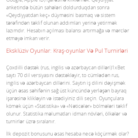
anketində bütün sahələri doldurduqdan sonra
«Qeydiyyatdan keç» düyməsini basmaq və sistem
tərəfindən təklif olunan addımları yerinə yetirmək
lazımdır. Hesabın açılması balansı artırmağa və mərclər
etməyə imkan verir.
Eksklüziv Oyunlar: Kraş-oyunlar Və Pul Turnirləri
Çoxdilli dəstək (rus, ingilis və azərbaycan dilləri)1xBet
saytı 70 dil versiyasını dəstəkləyir, to cümlədən rus,
ingilis və azərbaycan dillərini. Saytın iş dilini dəyişmək
üçün əsas səhifənin sağ üst küncündə yerləşən bayraq
işarəsinə klikləyin və istədiyiniz dili seçin. Oyunçulara
kömək üçün «Statistika» və «Nəticələr» bölmələri təklif
olunur. Statistika məlumatları idman növləri, ölkələr və
turnirlər üzrə sıralanır.
İlk depozit bonusunu əsas hesaba necə köçürmək olar?