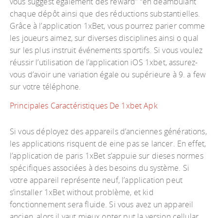
vous suggest également des reward” “en déambulant
chaque dépôt ainsi que des réductions substantielles.
Grâce à l’application 1xBet, vous pourrez parier comme
les joueurs aimez, sur diverses disciplines ainsi o qual
sur les plus instruit événements sportifs. Si vous voulez
réussir l’utilisation de l’application iOS 1xbet, assurez-
vous d’avoir une variation égale ou supérieure à 9. a few
sur votre téléphone.
Principales Caractéristiques De 1xbet Apk
Si vous déployez des appareils d’anciennes générations,
les applications risquent de eine pas se lancer. En effet,
l’application de paris 1xBet s’appuie sur dieses normes
spécifiques associées à des besoins du système. Si
votre appareil représente neuf, l’application peut
s’installer 1xBet without problème, et kid
fonctionnement sera fluide. Si vous avez un appareil
ancien, alors il vaut mieux opter put la version cellular