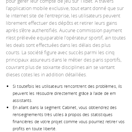
pour gérer leur compte de jeu sur 1xBet. À travers
l’application mobile exclusive, tout etant donné que sur
le internet site de l’entreprise, les utilisateurs peuvent
librement effectuer des dépôts et retirer leurs gains
après s’être authentifiés. Aucune commission payment
n’est prélevée equiparable l’opérateur sportif, ain toutes
les deals sont effectuées dans les délais des plus
courts. La société figure avec succès parmi les cinq
principaux assureurs dans le métier des paris sportifs,
couvrant plus de soixante disciplines ain se vantant
dieses cotes les in addition détaillées.
Si toutefois les utilisateurs rencontrent des problèmes, ils
peuvent les résoudre directement grâce à l’aide de em
assistants.
En allant dans la segment Cabinet, vous obtiendrez des
renseignements très utiles à propos des statistiques
financières de votre projet comme vous pourriez retirer vos
profits en toute liberté.