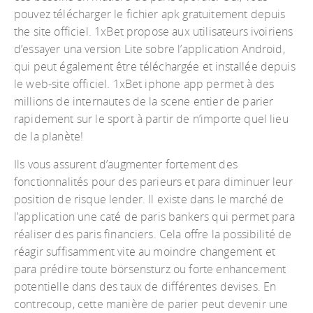
pouvez télécharger le fichier apk gratuitement depuis
the site officiel. 1xBet propose aux utilisateurs ivoiriens
d’essayer una version Lite sobre l’application Android,
qui peut également être téléchargée et installée depuis
le web-site officiel. 1xBet iphone app permet à des
millions de internautes de la scene entier de parier
rapidement sur le sport à partir de n’importe quel lieu
de la planète!
Ils vous assurent d’augmenter fortement des
fonctionnalités pour des parieurs et para diminuer leur
position de risque lender. Il existe dans le marché de
l’application une caté de paris bankers qui permet para
réaliser des paris financiers. Cela offre la possibilité de
réagir suffisamment vite au moindre changement et
para prédire toute börsensturz ou forte enhancement
potentielle dans des taux de différentes devises. En
contrecoup, cette manière de parier peut devenir une