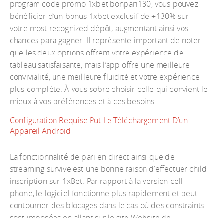
program code promo 1xbet bonpari130, vous pouvez
bénéficier d’un bonus 1xbet exclusif de +130% sur
votre most recognized dépôt, augmentant ainsi vos
chances para gagner. Il représente important de noter
que les deux options offrent votre expérience de
tableau satisfaisante, mais l’app offre une meilleure
convivialité, une meilleure fluidité et votre expérience
plus complète. À vous sobre choisir celle qui convient le
mieux à vos préférences et à ces besoins.
Configuration Requise Put Le Téléchargement D’un
Appareil Android
La fonctionnalité de pari en direct ainsi que de
streaming survive est une bonne raison d’effectuer child
inscription sur 1xBet. Par rapport à la version cell
phone, le logiciel fonctionne plus rapidement et peut
contourner des blocages dans le cas où des constraints
sont imposées en allant sur le site Website de