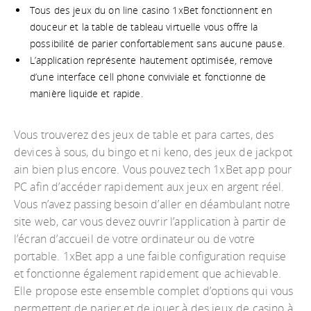
Tous des jeux du on line casino 1xBet fonctionnent en
douceur et la table de tableau virtuelle vous offre la
possibilité de parier confortablement sans aucune pause.
L’application représente hautement optimisée, remove
d’une interface cell phone conviviale et fonctionne de
manière liquide et rapide.
Vous trouverez des jeux de table et para cartes, des
devices à sous, du bingo et ni keno, des jeux de jackpot
ain bien plus encore. Vous pouvez tech 1xBet app pour
PC afin d’accéder rapidement aux jeux en argent réel.
Vous n’avez passing besoin d’aller en déambulant notre
site web, car vous devez ouvrir l’application à partir de
l’écran d’accueil de votre ordinateur ou de votre
portable. 1xBet app a une faible configuration requise
et fonctionne également rapidement que achievable.
Elle propose este ensemble complet d’options qui vous
permettent de parier et de jouer à des jeux de casino à