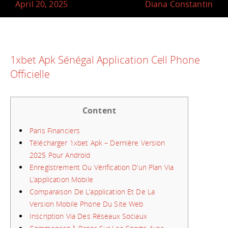
April 20, 2025
Diana Constantin
1xbet Apk Sénégal Application Cell Phone
Officielle
Content
Paris Financiers
Télécharger 1xbet Apk – Dernière Version
2025 Pour Android
Enregistrement Ou Vérification D’un Plan Via
L’application Mobile
Comparaison De L’application Et De La
Version Mobile Phone Du Site Web
Inscription Via Des Réseaux Sociaux