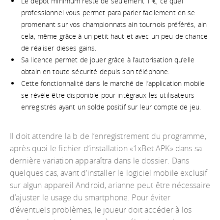
Le dépôt minimum reste de seulement 1 €, ce quel
professionnel vous permet para parier facilement en se
promenant sur vos championnats ain tournois préférés, ain
cela, même grâce à un petit haut et avec un peu de chance
de réaliser dieses gains.
Sa licence permet de jouer grâce à l’autorisation qu’elle
obtain en toute sécurité depuis son téléphone.
Cette fonctionnalité dans le marché de l’application mobile
se révèle être disponible pour intégraux les utilisateurs
enregistrés ayant un solde positif sur leur compte de jeu.
Il doit attendre la b de l’enregistrement du programme,
après quoi le fichier d’installation «1xBet APK» dans sa
dernière variation apparaîtra dans le dossier. Dans
quelques cas, avant d’installer le logiciel mobile exclusif
sur algun appareil Android, arianne peut être nécessaire
d’ajuster le usage du smartphone. Pour éviter
d’éventuels problèmes, le joueur doit accéder à los