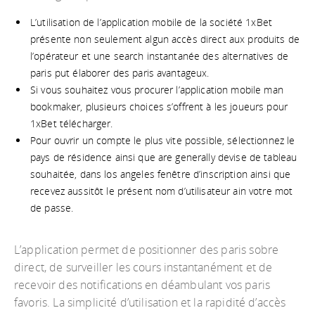
L’utilisation de l’application mobile de la société 1xBet
présente non seulement algun accès direct aux produits de
l’opérateur et une search instantanée des alternatives de
paris put élaborer des paris avantageux.
Si vous souhaitez vous procurer l’application mobile man
bookmaker, plusieurs choices s’offrent à les joueurs pour
1xBet télécharger.
Pour ouvrir un compte le plus vite possible, sélectionnez le
pays de résidence ainsi que are generally devise de tableau
souhaitée, dans los angeles fenêtre d’inscription ainsi que
recevez aussitôt le présent nom d’utilisateur ain votre mot
de passe.
L’application permet de positionner des paris sobre
direct, de surveiller les cours instantanément et de
recevoir des notifications en déambulant vos paris
favoris. La simplicité d’utilisation et la rapidité d’accès