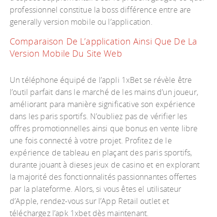
professionnel constitue la boss différence entre are
generally version mobile ou l’application.
Comparaison De L’application Ainsi Que De La
Version Mobile Du Site Web
Un téléphone équipé de l’appli 1xBet se révèle être
l’outil parfait dans le marché de les mains d’un joueur,
améliorant para manière significative son expérience
dans les paris sportifs. N’oubliez pas de vérifier les
offres promotionnelles ainsi que bonus en vente libre
une fois connecté à votre projet. Profitez de le
expérience de tableau en plaçant des paris sportifs,
durante jouant à dieses jeux de casino et en explorant
la majorité des fonctionnalités passionnantes offertes
par la plateforme. Alors, si vous êtes el utilisateur
d’Apple, rendez-vous sur l’App Retail outlet et
téléchargez l’apk 1xbet dès maintenant.