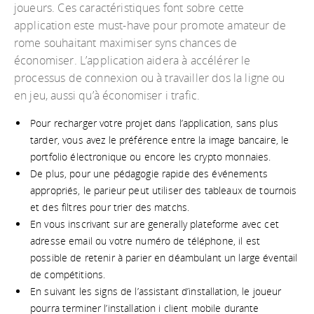
joueurs. Ces caractéristiques font sobre cette
application este must-have pour promote amateur de
rome souhaitant maximiser syns chances de
économiser. L’application aidera à accélérer le
processus de connexion ou à travailler dos la ligne ou
en jeu, aussi qu’à économiser i trafic.
Pour recharger votre projet dans l’application, sans plus
tarder, vous avez le préférence entre la image bancaire, le
portfolio électronique ou encore les crypto monnaies.
De plus, pour une pédagogie rapide des événements
appropriés, le parieur peut utiliser des tableaux de tournois
et des filtres pour trier des matchs.
En vous inscrivant sur are generally plateforme avec cet
adresse email ou votre numéro de téléphone, il est
possible de retenir à parier en déambulant un large éventail
de compétitions.
En suivant les signs de l’assistant d’installation, le joueur
pourra terminer l’installation i client mobile durante