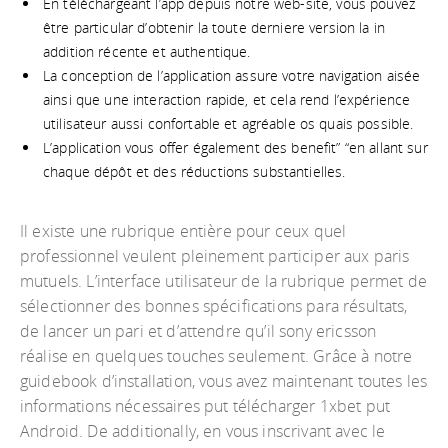
En téléchargeant l’app depuis notre web-site, vous pouvez
être particular d’obtenir la toute derniere version la in
addition récente et authentique.
La conception de l’application assure votre navigation aisée
ainsi que une interaction rapide, et cela rend l’expérience
utilisateur aussi confortable et agréable os quais possible.
L’application vous offer également des benefit” “en allant sur
chaque dépôt et des réductions substantielles.
Il existe une rubrique entière pour ceux quel
professionnel veulent pleinement participer aux paris
mutuels. L’interface utilisateur de la rubrique permet de
sélectionner des bonnes spécifications para résultats,
de lancer un pari et d’attendre qu’il sony ericsson
réalise en quelques touches seulement. Grâce à notre
guidebook d’installation, vous avez maintenant toutes les
informations nécessaires put télécharger 1xbet put
Android. De additionally, en vous inscrivant avec le