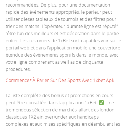
recommandées. De plus, pour une documentation
rapide des événements appropriés, le parieur peut
utiliser dieses tableaux de tournois et des filtres pour
trier des matchs. L’opérateur durante ligne est réputé”
“être l’un des meilleurs et est décoration dans le partie
entier. Les customers de 1xBet sont capables voir sur le
portail web et dans l’application mobile une couverture
étendue des événements sportifs dans le monde, avec
votre ligne comprenant as well as de cinquante
procedures.
Commencez À Parier Sur Des Sports Avec 1xbet Apk
La liste complète des bonus et promotions en cours
peut être consultée dans l’application 1xBet.
Une
tremendous sélection de marchés, allant des london
classiques 1X2 ain over/under aux handicaps
complexes et aux mises spécifiques en déambulant les