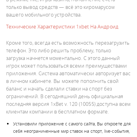
только вывод средств — всё это киромарусом
вашего мобильного устройства.
Технические Характеристики 1xbet На Андроид
Кроме того, всегда есть возможность перезагрузить
телефон. Это либо решить проблему, только
загрузка начнется моментально. С этого данный
игрок может пользоваться всеми преимуществами
приложения. Система автоматически авторизует вас
в личном кабинете. Вы можете пополнить свой
баланс и начать сделали ставки на спорт без
ограничений. В сегодняшний день официальная
последняя версия 1xBet v. 120 (10055) доступна всем
клиентам компании в бесплатном формате.
Установили приложение с самого сайта, Вы откроете для
себя неограниченные мир ставок на спорт, live-события,