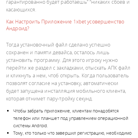
гарантированно будет работаешь” “никаких сбоев и
касающихся.
Как Настроить Приложение 1xbet усовершенство
Андроид?
Тогда установочный файл сделано успешно
сохранен и памяти девайса, осталось лишь
установить программу. Для этого игроку нужно
перейти же раздел с закладками, отыскать АПК файл
и кликнуть а нем, чтоб открыть. Когда пользователь
позволят согласие на установку, автоматически
будет запущена инсталляция мобильного клиента,
которая отнимет пару-тройку секунд.
Чтобы забрать приложение, клиентам понадобятся
телефон или планшет под управлением операционной
системы Android.
Тому, кто только что завершил регистрацию, необходимо