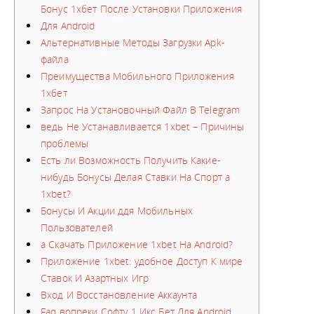
Бонус 1хбет После Установки Приложения
Для Android
Альтернативные Методы Загрузки Apk-
файла
Преимущества Мобильного Приложения
1хбет
Запрос На Установочный Файл В Telegram
ведь Не Устанавливается 1xbet – Причины
проблемы
Есть ли Возможность Получить Какие-
нибудь Бонусы Делая Ставки На Спорт а
1xbet?
Бонусы И Акции ддя Мобильных
Пользователей
а Скачать Приложение 1xbet На Android?
Приложение 1xbet: удобное Доступ К мире
Ставок И Азартных Игр
Вход И Восстановление Аккаунта
Faq вопреки Софту 1 Икс Бет Для Android