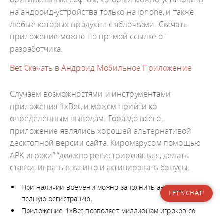
на андроид-устройства только на iphone, и также
любые которых продукты с яблочками. Скачать
приложение можно по прямой ссылке от
разработчика.
Bet Скачать в Андроид Мобильное Приложение
Случаем возможностями и инструментами
приложения 1xBet, и можем прийти ко
определенным выводам. Гораздо всего,
приложение являлись хорошей альтернативой
десктопной версии сайта. Киромарусом помощью
APK игроки” “должно регистрироваться, делать
ставки, играть в казино и активировать бонусы.
При наличии времени можно заполнить анкету и пройти
LET'S CHAT!
полную регистрацию.
Приложение 1хBet позволяет миллионам игроков со