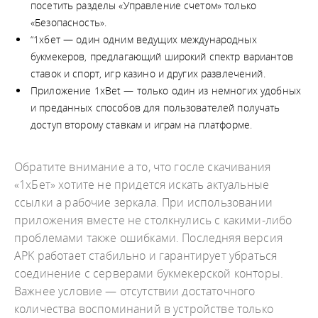
посетить разделы «Управление счетом» только
«Безопасность».
“1хбет — один одним ведущих международных
букмекеров, предлагающий широкий спектр вариантов
ставок и спорт, игр казино и других развлечений.
Приложение 1xBet — только один из немногих удобных
и преданных способов для пользователей получать
доступ второму ставкам и играм на платформе.
Обратите внимание а то, что госле скачивания
«1хБет» хотите не придется искать актуальные
ссылки а рабочие зеркала. При использовании
приложения вместе не столкнулись с какими-либо
проблемами также ошибками. Последняя версия
APK работает стабильно и гарантирует убраться
соединение с серверами букмекерской конторы.
Важнее условие — отсутствии достаточного
количества воспоминаний в устройстве только