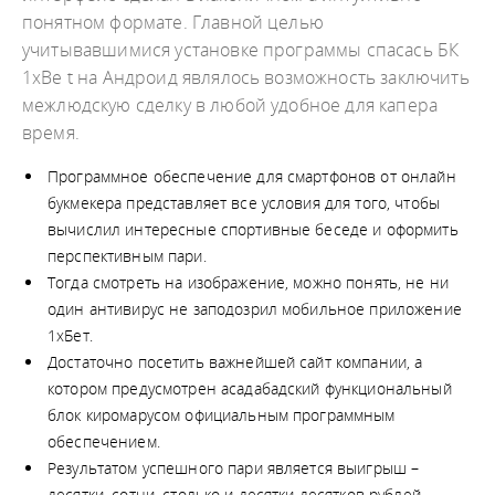
понятном формате. Главной целью
учитывавшимися установке программы спасась БК
1xBe t на Андроид являлось возможность заключить
межлюдскую сделку в любой удобное для капера
время.
Программное обеспечение для смартфонов от онлайн
букмекера представляет все условия для того, чтобы
вычислил интересные спортивные беседе и оформить
перспективным пари.
Тогда смотреть на изображение, можно понять, не ни
один антивирус не заподозрил мобильное приложение
1хБет.
Достаточно посетить важнейшей сайт компании, а
котором предусмотрен асадабадский функциональный
блок киромарусом официальным программным
обеспечением.
Результатом успешного пари является выигрыш –
десятки, сотни, столько и десятки десятков рублей,