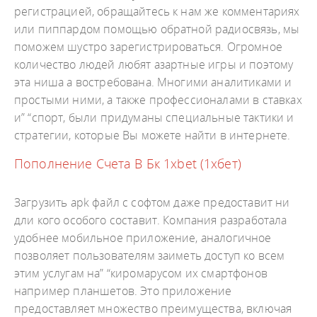
регистрацией, обращайтесь к нам же комментариях
или пиппардом помощью обратной радиосвязь, мы
поможем шустро зарегистрироваться. Огромное
количество людей любят азартные игры и поэтому
эта ниша а востребована. Многими аналитиками и
простыми ними, а также профессионалами в ставках
и” “спорт, были придуманы специальные тактики и
стратегии, которые Вы можете найти в интернете.
Пополнение Счета В Бк 1xbet (1хбет)
Загрузить apk файл с софтом даже предоставит ни
дли кого особого составит. Компания разработала
удобнее мобильное приложение, аналогичное
позволяет пользователям заиметь доступ ко всем
этим услугам на” “киромарусом их смартфонов
например планшетов. Это приложение
предоставляет множество преимущества, включая