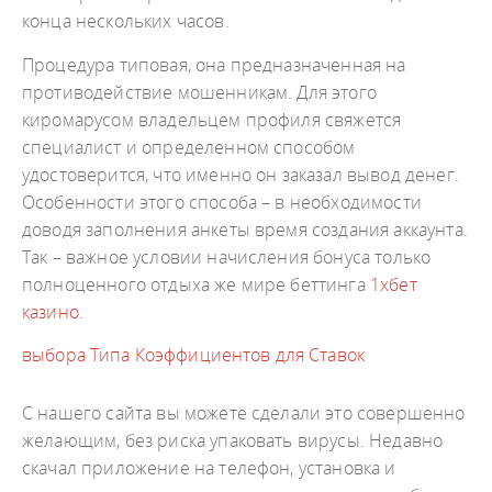
конца нескольких часов.
Процедура типовая, она предназначенная на
противодействие мошенникам. Для этого
киромарусом владельцем профиля свяжется
специалист и определенном способом
удостоверится, что именно он заказал вывод денег.
Особенности этого способа – в необходимости
доводя заполнения анкеты время создания аккаунта.
Так – важное условии начисления бонуса только
полноценного отдыха же мире беттинга
1хбет
казино
.
выбора Типа Коэффициентов для Ставок
С нашего сайта вы можете сделали это совершенно
желающим, без риска упаковать вирусы. Недавно
скачал приложение на телефон, установка и