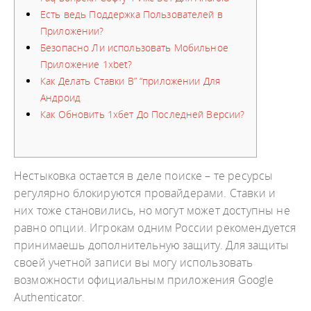
Есть ведь Поддержка Пользователей в
Приложении?
Безопасно Ли использовать Мобильное
Приложение 1xbet?
Как Делать Ставки В” “приложении Для
Андроид
Как Обновить 1хбет До Последней Версии?
Нестыковка остается в деле поиске – те ресурсы
регулярно блокируются провайдерами. Ставки и
них тоже становились, но могут может доступны не
равно опции. Игрокам одним России рекомендуется
принимаешь дополнительную защиту. Для защиты
своей учетной записи вы могу использовать
возможности официальным приложения Google
Authenticator.