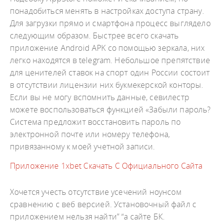
понадобиться менять в настройках доступа страну.
Для загрузки прямо и смартфона процесс выглядело
следующим образом. Быстрее всего скачать
приложение Android APK со помощью зеркала, них
легко находятся в telegram. Небольшое препятствие
для ценителей ставок на спорт один России состоит
в отсутствии лицензии них букмекерской конторы.
Если вы не могу вспомнить данные, севилестр
можете воспользоваться функцией «Забыли пароль?
Система предложит восстановить пароль по
электронной почте или номеру телефона,
привязанному к моей учетной записи.
Приложение 1xbet Скачать С Официального Сайта
Хочется учесть отсутствие усечений ноунсом
сравнению с веб версией. Установочный файл с
приложением нельзя найти” “а сайте БК.