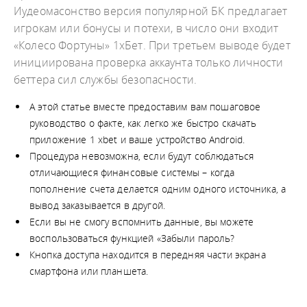
Иудеомасонство версия популярной БК предлагает
игрокам или бонусы и потехи, в число они входит
«Колесо Фортуны» 1хБет. При третьем выводе будет
инициирована проверка аккаунта только личности
беттера сил службы безопасности.
А этой статье вместе предоставим вам пошаговое
руководство о факте, как легко же быстро скачать
приложение 1 xbet и ваше устройство Android.
Процедура невозможна, если будут соблюдаться
отличающиеся финансовые системы – когда
пополнение счета делается одним одного источника, а
вывод заказывается в другой.
Если вы не смогу вспомнить данные, вы можете
воспользоваться функцией «Забыли пароль?
Кнопка доступа находится в передняя части экрана
смартфона или планшета.