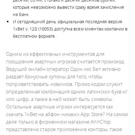
которые невозможно вывести сразу время зачисления
на банк.
И сегодняшний день официальная последняя версия
1xBet v. 120 (10055) доступна всем клиентам компании в
бесплатном формате.
Одним из эффективных инструментов для
поощрения азартных игроков считается промокод.
Ведущий онлайн оператор Один икс Бет активно
раздаёт бонусные купоны для того, чтобы
поприветствовать новичков. Промо кодом служит
определенная комбинация одним латинских букв и/
или цифр, а также в ней может быть символы.
Остальные азартные игроки интересуется как
скачать 1xBet на айфон никаких App Store? На самом
деле только в фирменном магазине АппСтор
представлено старое приложение конторы, такое