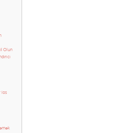
n
il Olun
dırıcı
 Ios
ləmək