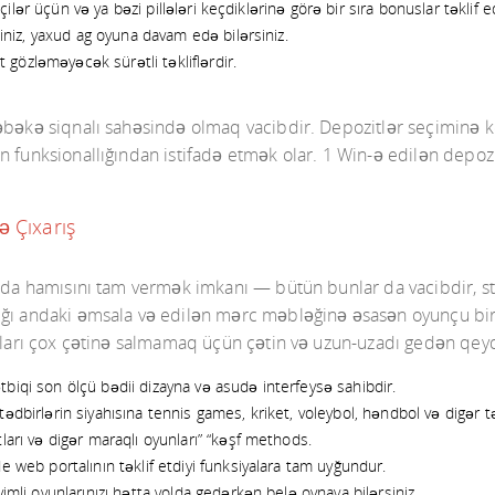
əçilər üçün və ya bəzi pillələri keçdiklərinə görə bir sıra bonuslar təklif ed
siniz, yaxud ag oyuna davam edə bilərsiniz.
gözləməyəcək sürətli təkliflərdir.
şəbəkə siqnalı sahəsində olmaq vacibdir. Depozitlər seçiminə
 funksionallığından istifadə etmək olar. 1 Win-ə edilən depozit
.
ə Çıxarış
çda hamısını tam vermək imkanı — bütün bunlar da vacibdir, st
ığı andaki əmsala və edilən mərc məbləğinə əsasən oyunçu bi
onları çox çətinə salmamaq üçün çətin və uzun-uzadı gedən qeyd
biqi son ölçü bədii dizayna və asudə interfeysə sahibdir.
ədbirlərin siyahısına tennis games, kriket, voleybol, həndbol və digər tə
ları və digər maraqlı oyunları” “kəşf methods.
e web portalının təklif etdiyi funksiyalara tam uyğundur.
imli oyunlarınızı hətta yolda gedərkən belə oynaya bilərsiniz.