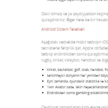
Daxil olmaq və ya qeydiyyatdan keçmək
quraşdırdınız. Əgər hələ də bir hesabı
Android Sistem Tələbləri
Aşağıdakı cədvəldə mobil tətbiqin iOS
təcrübənə fərqlilik qat. Apple istifadə
tətbiqi endirdikdən sonra quraşdırmanı
rugby, kriket, voleybol, həndbol və dig
Kriket, basketbol, golf, skab, həndbol, f
tənzimləyici dünyanın hər yerindən böyük
Eyni zamanda, oyundaxili statistika və 
1win Aviator sadə, lakin həyəcanlandıra
Endirdikdən sonra gambling establishmen
Qeydiyyat tamamlanan kimi əlaqə vasitə