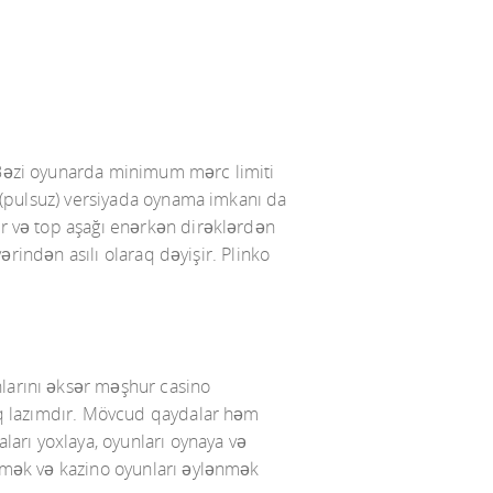
 Bəzi oyunarda minimum mərc limiti
 (pulsuz) versiyada oynama imkanı da
r və top aşağı enərkən dirəklərdən
ərindən asılı olaraq dəyişir. Plinko
larını əksər məşhur casino
aq lazımdır. Mövcud qaydalar həm
ları yoxlaya, oyunları oynaya və
rmək və kazino oyunları əylənmək