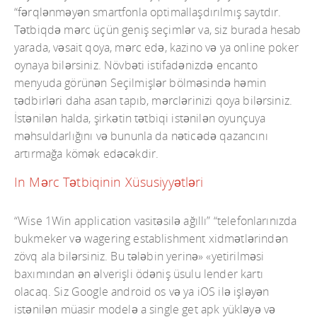
“fərqlənməyən smartfonla optimallaşdırılmış saytdır.
Tətbiqdə mərc üçün geniş seçimlər va, siz burada hesab
yarada, vəsait qoya, mərc edə, kazino və ya online poker
oynaya bilərsiniz. Növbəti istifadənizdə encanto
menyuda görünən Seçilmişlər bölməsində həmin
tədbirləri daha asan tapıb, mərclərinizi qoya bilərsiniz.
İstənilən halda, şirkətin tətbiqi istənilən oyunçuya
məhsuldarlığını və bununla da nəticədə qazancını
artırmağa kömək edəcəkdir.
In Mərc Tətbiqinin Xüsusiyyətləri
“Wise 1Win application vasitəsilə ağıllı” “telefonlarınızda
bukmeker və wagering establishment xidmətlərindən
zövq ala bilərsiniz. Bu tələbin yerinə» «yetirilməsi
baxımından ən əlverişli ödəniş üsulu lender kartı
olacaq. Siz Google android os və ya iOS ilə işləyən
istənilən müasir modelə a single get apk yükləyə və