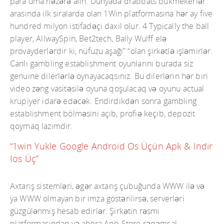
para uma nəzərə alın. Dünyada drabbats bukmekerlər
arasında ilk sıralarda olan 1Win platformasına hər ay five
hundred milyon istifadəçi daxil olur. 4 Typically the ball
player, AllwaySpin, Bet2tech, Bally Wulff elə
provayderlərdir ki, nüfuzu aşağı” “olan şirkətlə işləmirlər.
Canlı gambling establishment oyunlarını burada siz
genuine dilerlərlə oynayacaqsınız. Bu dilerlərin hər biri
video zəng vasitəsilə oyuna qoşulacaq və oyunu actual
krupiyer idarə edəcək. Endirdikdən sonra gambling
establishment bölməsini açıb, profiə keçib, depozit
qoymaq lazımdır.
“1win Yukle Google Android Os Üçün Apk & Indir
Ios Üç”
Axtarış sistemləri, əgər axtarış çubuğunda WWW ilə və
ya WWW olmayan bir imza göstərilirsə, serverləri
güzgülənmiş hesab edirlər. Şirkətin rəsmi
platformasından və ahora App Store rəqəmsal