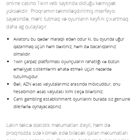
online casino 1win veb saytında olduğu kəmiyyət
yüksəkdir. Proqramın təkmilləşdirilmiş interfeysi
sayəsində, mərc tutmaq və oyunların keyfini çıxartmaq
daha ag qulaylaşır.
Aviatoru bu qədər maraqlı edən odur ki, bu oyunda uğur
qazanmaq üçün həm bəxtiniz, həm də bacarıqlarınız
olmalıdır.
1win çarpaz platforması oyunçuların rahatlığı və bütün
əməliyyat sistemlərini əhatə etmək üçün nəzərdə
tutulmuşdur.
Bəli, AZN əsas valyutalarımız arasında mövcuddur, onu
hesabınızın əsas valyutası kimi seçə bilərsiniz.
Canlı gambling establishment oyunlarını burada siz genuine
dilerlərlə oynayacaqsınız.
Lakin təkcə statistik məlumatları deyil, həm də
proqnozda sizə kömək edə biləcək qalan məlumatları