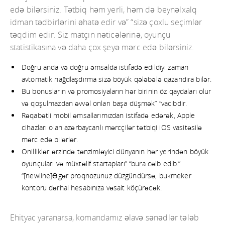
edə bilərsiniz. Tətbiq həm yerli, həm də beynəlxalq
idman tədbirlərini əhatə edir və” “sizə çoxlu seçimlər
təqdim edir. Siz matçın nəticələrinə, oyunçu
statistikasına və daha çox şeyə mərc edə bilərsiniz.
Doğru anda və doğru əmsalda istifadə edildiyi zaman
avtomatik nağdlaşdırma sizə böyük qələbələ qazandıra bilər.
Bu bonusların və promosiyaların hər birinin öz qaydaları olur
və qoşulmazdan əvvəl onları başa düşmək” “vacibdir.
Rəqabətli mobil əmsallarımızdan istifadə edərək, Apple
cihazları olan azərbaycanlı mərcçilər tətbiqi iOS vasitəsilə
mərc edə bilərlər.
Onilliklər ərzində tənzimləyici dünyanın hər yerindən böyük
oyunçuları və müxtəlif startapları” “bura cəlb edib.”
“[newline]Əgər proqnozunuz düzgündürsə, bukmeker
kontoru dərhal hesabınıza vəsait köçürəcək.
Ehityac yaranarsa, komandamız əlavə sənədlər tələb