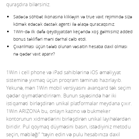
quraşdıra bilərsiniz.
Sadəcə söhbət ikonasına klikləyin və true vaxt rejimində sizə
kömək edəcək dəstək agenti ilə əlaqə quracaqsınız.
1Win-də ilk dəfə qeydiyyatdan keçəndə xoş gəlmisiniz added
bonus təklifləri məni dərhal cəlb etdi.
Çıxarılması üçün tələb olunan vəsaitin hesaba daxil olması
nə qədər vaxt aparır?
1Win i cell phone və iPad sahiblərinə iOS əməliyyat
sisteminə yıxmaq üçün proqram təminatı hazırlayıb.
Yekunə, mən 1Win mobil versiyasını avanqard tək seçim
qədər qiymətləndirirəm. Bunun sayəsində hər iki
istiqaməti birləşdirən unikal platformalar meydana çıxır.
1Win ARIZONA bu, onlayn kazino və bukmeker
kontorunun xidmətlərini birləşdirən unikal layihələrdən
biridir. Pul qoymaq düyməsini basın, istədiyiniz metodu
seçin, məbləği” “təyin edin və pulu hesabınıza daxil