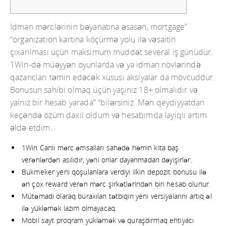
İdman mərclərinin bəyanatına əsasən, mortgage”
“organization kartına köçürmə yolu ilə vəsaitin
çıxarılması üçün maksimum müddət several iş günüdür.
1Win-də müəyyən oyunlarda və ya idman növlərində
qazancları təmin edəcək xüsusi aksiyalar da mövcuddur.
Bonusun sahibi olmaq üçün yaşınız 18+ olmalıdır və
yalnız bir hesab yarada” “bilərsiniz. Mən qeydiyyatdan
keçəndə özüm daxil oldum və hesabımda layiqli artım
əldə etdim.
1Win Canlı mərc əmsalları sahədə həmin kita baş
verənlərdən asılıdır, yəni onlar dayanmadan dəyişirlər.
Bukmeker yeni qoşulanlara verdiyi ilkin depozit bonusu ilə
ən çox reward verən mərc şirkətlərindən biri hesab olunur.
Mütəmadi olaraq buraxılan tətbiqin yeni versiyalarını artıq əl
ilə yükləmək lazım olmayacaq.
Mobil sayt proqram yükləmək və quraşdırmaq ehtiyacı