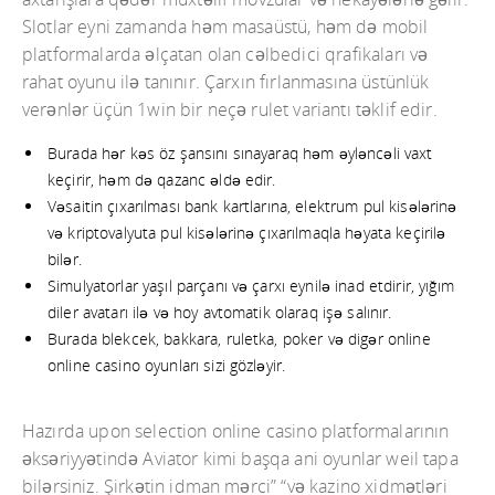
Slotlar eyni zamanda həm masaüstü, həm də mobil
platformalarda əlçatan olan cəlbedici qrafikaları və
rahat oyunu ilə tanınır. Çarxın fırlanmasına üstünlük
verənlər üçün 1win bir neçə rulet variantı təklif edir.
Burada hər kəs öz şansını sınayaraq həm əyləncəli vaxt
keçirir, həm də qazanc əldə edir.
Vəsaitin çıxarılması bank kartlarına, elektrum pul kisələrinə
və kriptovalyuta pul kisələrinə çıxarılmaqla həyata keçirilə
bilər.
Simulyatorlar yaşıl parçanı və çarxı eynilə inad etdirir, yığım
diler avatarı ilə və hoy avtomatik olaraq işə salınır.
Burada blekcek, bakkara, ruletka, poker və digər online
online casino oyunları sizi gözləyir.
Hazırda upon selection online casino platformalarının
əksəriyyətində Aviator kimi başqa ani oyunlar weil tapa
bilərsiniz. Şirkətin idman mərci” “və kazino xidmətləri