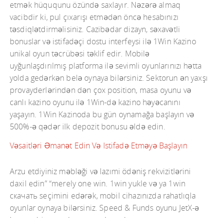
etmək hüququnu özündə saxlayır. Nəzərə almaq
vacibdir ki, pul çıxarışı etmədən öncə hesabınızı
təsdiqlətdirməlisiniz. Cazibədar dizayn, səxavətli
bonuslar və istifadəçi dostu interfeysi ilə 1Win Kazino
unikal oyun təcrübəsi təklif edir. Mobilə
uyğunlaşdırılmış platforma ilə sevimli oyunlarınızı hətta
yolda gedərkən belə oynaya bilərsiniz. Sektorun ən yaxşı
provayderlərindən dən çox position, masa oyunu və
canlı kazino oyunu ilə 1Win-də kazino həyəcanını
yaşayın. 1Win Kazinoda bu gün oynamağa başlayın və
500%-ə qədər ilk depozit bonusu əldə edin.
Vəsaitləri Əmanət Edin Və Istifadə Etməyə Başlayın
Arzu etdiyiniz məbləği və lazımi ödəniş rekvizitlərini
daxil edin” “merely one win. 1win yukle və ya 1win
скачать seçimini edərək, mobil cihazınızda rahatlıqla
oyunlar oynaya bilərsiniz. Speed & Funds oyunu JetX-ə