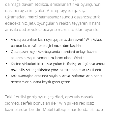
qalmağa davam etdikcə, əmsallar artır və oyunçunun
qazancı ag artmış olur. Ancaq təyyarə qəzayə
uğramadan, mərci satmasanız raundu qazancsız tərk
edəcəksiniz. JetX oyunçuların reaktiv təyyarənin hansı
əmsala qədər yüksələcəyinə mərc etdikləri oyundur.
Ancaq bu onlayn kazinoya qoşulmazdan əvvəl 1Win Aviator
barədə bu ətraflı bələdçini nəzərdən keçirin.
Qulaq asın, əgər Azərbaycanda standard onlayn kazino
axtarırsınızsa, o zaman sizə lazım olan 1Windir.
Kazino şirkətləri iti-iti təzə gələn istifadəçilər üçün və ahora
bəzi pillələri keçdiklərinə görə bir sıra bonuslar təklif edir.
Apk avantajları arasında sayıla bilər və istifadəçilərin bahis
deneyimlerini daha keyifli good getirir.
Təklif etdiyi geniş oyun çeşidləri, operativ dəstək
xidməti, sərfəli bonusları ilə 1Win şirkəti rəqibsiz
kazinolardan biridir. Mobil tətbiqi smartfonda istifadə