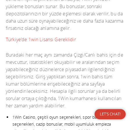
yükleme bonusları sunar. Bu bonuslar, sonraki
depozitolarınızın bir yüzde eşlemesi olarak verilir, bu da
daha uzun süre oynayabileceğiniz ve daha fazla kazanma
fırsatınız olacağı anlamına gelir.
Türkiye’de 1win Lisansı Gereklidir
Buradaki her maç aynı zamanda Çizgi/Canlı bahis için de
mevcuttur, istatistikleri okuyabilir ve aralarından seçim
yapabileceğiniz düzinelerce piyasadan ilgilendiğinizi
seçebilirsiniz. Giriş yaptıktan sonra, 1win bahis tüm
kumar bölümlerine erişebileceğiniz ana sayfaya
yönlendirileceksiniz. Hesapla ilgili sorunlar ya da belirli
sorular ortaya çıktığında, 1Win kumarhanesi kullanıcıları
her zaman yardım alabilirler.
LET'S CHAT!
1Win Casino, çeşitli oyun seçenekleri, spor bahis
seçenekleri, cazip bonuslar, mobil uyumluluk empieza