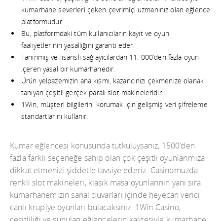
kumarhane severleri çeken çevrimiçi uzmanınız olan eğlence
platformudur.
Bu, platformdaki tüm kullanıcıların kayıt ve oyun
faaliyetlerinin yasallığını garanti eder.
Tanınmış ve lisanslı sağlayıcılardan 11. 000’den fazla oyun
içeren yasal bir kumarhanedir.
Ürün yelpazemizin ana kısmı, kazancınızı çekmenize olanak
tanıyan çeşitli gerçek paralı slot makineleridir.
1Win, müşteri bilgilerini korumak için gelişmiş veri şifreleme
standartlarını kullanır.
Kumar eğlencesi konusunda tutkuluysanız, 1500’den
fazla farklı seçeneğe sahip olan çok çeşitli oyunlarımıza
dikkat etmenizi şiddetle tavsiye ederiz. Casinomuzda
renkli slot makineleri, klasik masa oyunlarının yanı sıra
kumarhanemizin sanal duvarları içinde heyecan verici
canlı krupiye oyunları bulacaksınız. 1Win Casino,
çeşitliliği ve sunulan eğlencelerin kalitesiyle kumarhane