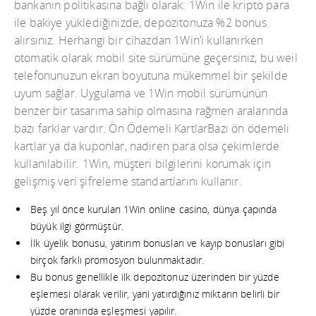
bankanın politikasına bağlı olarak. 1Win ile kripto para
ile bakiye yüklediğinizde, depozitonuza %2 bonus
alırsınız. Herhangi bir cihazdan 1Win’i kullanırken
otomatik olarak mobil site sürümüne geçersiniz, bu weil
telefonunuzun ekran boyutuna mükemmel bir şekilde
uyum sağlar. Uygulama ve 1Win mobil sürümünün
benzer bir tasarıma sahip olmasına rağmen aralarında
bazı farklar vardır. Ön Ödemeli KartlarBazı ön ödemeli
kartlar ya da kuponlar, nadiren para olsa çekimlerde
kullanılabilir. 1Win, müşteri bilgilerini korumak için
gelişmiş veri şifreleme standartlarını kullanır.
Beş yıl önce kurulan 1Win online casino, dünya çapında
büyük ilgi görmüştür.
İlk üyelik bonusu, yatırım bonusları ve kayıp bonusları gibi
birçok farklı promosyon bulunmaktadır.
Bu bonus genellikle ilk depozitonuz üzerinden bir yüzde
eşlemesi olarak verilir, yani yatırdığınız miktarın belirli bir
yüzde oranında eşleşmesi yapılır.