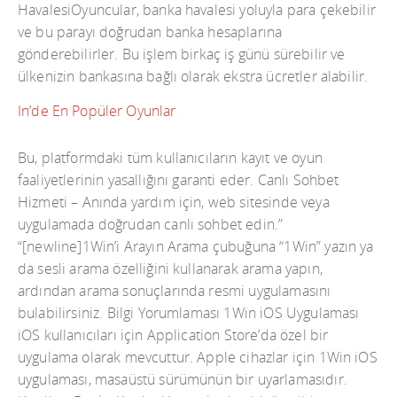
HavalesiOyuncular, banka havalesi yoluyla para çekebilir
ve bu parayı doğrudan banka hesaplarına
gönderebilirler. Bu işlem birkaç iş günü sürebilir ve
ülkenizin bankasına bağlı olarak ekstra ücretler alabilir.
In’de En Popüler Oyunlar
Bu, platformdaki tüm kullanıcıların kayıt ve oyun
faaliyetlerinin yasallığını garanti eder. Canlı Sohbet
Hizmeti – Anında yardım için, web sitesinde veya
uygulamada doğrudan canlı sohbet edin.”
“[newline]1Win’i Arayın Arama çubuğuna “1Win” yazın ya
da sesli arama özelliğini kullanarak arama yapın,
ardından arama sonuçlarında resmi uygulamasını
bulabilirsiniz. Bilgi Yorumlaması 1Win iOS Uygulaması
iOS kullanıcıları için Application Store’da özel bir
uygulama olarak mevcuttur. Apple cihazlar için 1Win iOS
uygulaması, masaüstü sürümünün bir uyarlamasıdır.