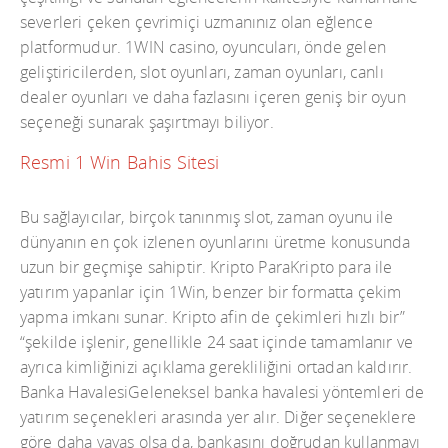
severleri çeken çevrimiçi uzmanınız olan eğlence
platformudur. 1WIN casino, oyuncuları, önde gelen
geliştiricilerden, slot oyunları, zaman oyunları, canlı
dealer oyunları ve daha fazlasını içeren geniş bir oyun
seçeneği sunarak şaşırtmayı biliyor.
Resmi 1 Win Bahis Sitesi
Bu sağlayıcılar, birçok tanınmış slot, zaman oyunu ile
dünyanın en çok izlenen oyunlarını üretme konusunda
uzun bir geçmişe sahiptir. Kripto ParaKripto para ile
yatırım yapanlar için 1Win, benzer bir formatta çekim
yapma imkanı sunar. Kripto afin de çekimleri hızlı bir”
“şekilde işlenir, genellikle 24 saat içinde tamamlanır ve
ayrıca kimliğinizi açıklama gerekliliğini ortadan kaldırır.
Banka HavalesiGeleneksel banka havalesi yöntemleri de
yatırım seçenekleri arasında yer alır. Diğer seçeneklere
göre daha yavaş olsa da, bankasını doğrudan kullanmayı