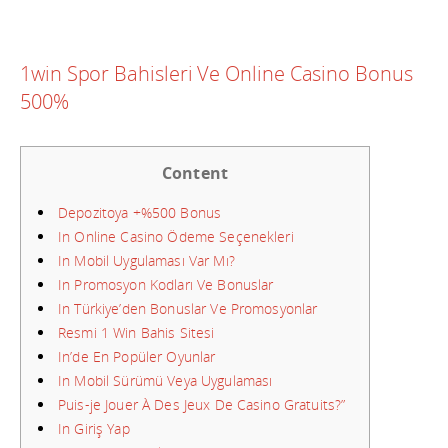
1win Spor Bahisleri Ve Online Casino Bonus
500%
Content
Depozitoya +%500 Bonus
In Online Casino Ödeme Seçenekleri
In Mobil Uygulaması Var Mı?
In Promosyon Kodları Ve Bonuslar
In Türkiye’den Bonuslar Ve Promosyonlar
Resmi 1 Win Bahis Sitesi
In’de En Popüler Oyunlar
In Mobil Sürümü Veya Uygulaması
Puis-je Jouer À Des Jeux De Casino Gratuits?”
In Giriş Yap