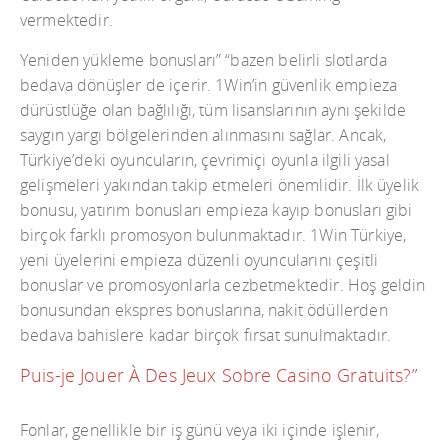
vermektedir.
Yeniden yükleme bonusları” “bazen belirli slotlarda
bedava dönüşler de içerir. 1Win’in güvenlik empieza
dürüstlüğe olan bağlılığı, tüm lisanslarının aynı şekilde
saygın yargı bölgelerinden alınmasını sağlar. Ancak,
Türkiye’deki oyuncuların, çevrimiçi oyunla ilgili yasal
gelişmeleri yakından takip etmeleri önemlidir. İlk üyelik
bonusu, yatırım bonusları empieza kayıp bonusları gibi
birçok farklı promosyon bulunmaktadır. 1Win Türkiye,
yeni üyelerini empieza düzenli oyuncularını çeşitli
bonuslar ve promosyonlarla cezbetmektedir. Hoş geldin
bonusundan ekspres bonuslarına, nakit ödüllerden
bedava bahislere kadar birçok fırsat sunulmaktadır.
Puis-je Jouer À Des Jeux Sobre Casino Gratuits?”
Fonlar, genellikle bir iş günü veya iki içinde işlenir,