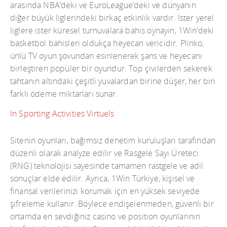
arasında NBA’deki ve EuroLeague’deki ve dünyanın
diğer büyük liglerindeki birkaç etkinlik vardır. İster yerel
liglere ister küresel turnuvalara bahis oynayın, 1Win’deki
basketbol bahisleri oldukça heyecan vericidir. Plinko,
ünlü TV oyun şovundan esinlenerek şans ve heyecanı
birleştiren popüler bir oyundur. Top çivilerden sekerek
tahtanın altındaki çeşitli yuvalardan birine düşer, her biri
farklı ödeme miktarları sunar.
In Sporting Activities Virtuels
Sitenin oyunları, bağımsız denetim kuruluşları tarafından
düzenli olarak analyze edilir ve Rasgele Sayı Üreteci
(RNG) teknolojisi sayesinde tamamen rastgele ve adil
sonuçlar elde edilir. Ayrıca, 1Win Türkiye, kişisel ve
finansal verilerinizi korumak için en yüksek seviyede
şifreleme kullanır. Böylece endişelenmeden, güvenli bir
ortamda en sevdiğiniz casino ve position oyunlarının