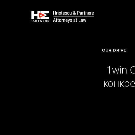
OUR DRIVE
1win 
конкре