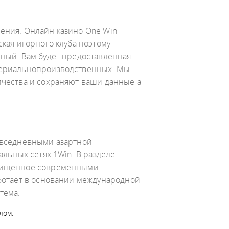
ения. Онлайн казино One Win
кая игорного клуба поэтому
жный. Вам будет предоставленная
атериальнопроизводственных. Мы
ичества и сохраняют ваши данные а
повседневными азартной
альных сетях 1Win. В разделе
защищенное современными
аботает в основании международной
тема.
лом.