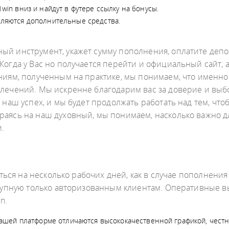
win вниз и найдут в футере ссылку на бонусы.
сляются дополнительные средства.
й инструмент, укажет сумму пополнения, оплатите депоз
огда у Вас но получается перейти и официальный сайт, 
ниям, полученным на практике, мы понимаем, что именно
лечений. Мы искренне благодарим вас за доверие и выб
 наш успех, и мы будет продолжать работать над тем, чт
аясь на наш духовный, мы понимаем, насколько важно д
и.
ться на несколько рабочих дней, как в случае пополнения 
ступную только авторизованным клиентам. Оперативные 
n.
 нашей платформе отличаются высококачественной графикой, честн