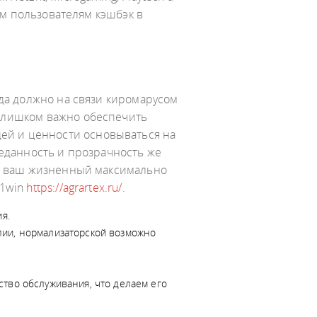
ем пользователям кэшбэк в
да должно на связи киромарусом
слишком важно обеспечить
й и ценности основываться на
реданность и прозрачность же
ть ваш жизненный максимально
 1win
https://agrartex.ru/
.
я.
лии, нормализаторской возможно
тво обслуживания, что делаем его