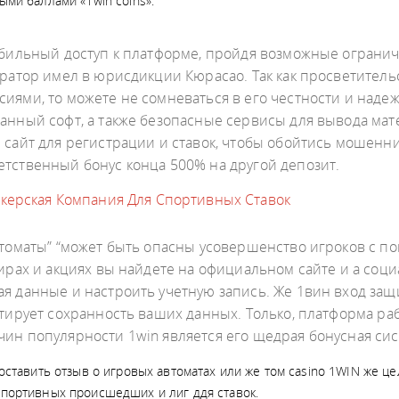
ми баллами «1win coins».
абильный доступ к платформе, пройдя возможные огранич
ратор имел в юрисдикции Кюрасао. Так как просветительс
иями, то можете не сомневаться в его честности и наде
ванный софт, а также безопасные сервисы для вывода м
 сайт для регистрации и ставок, чтобы обойтись мошенн
тственный бонус конца 500% на другой депозит.
екерская Компания Для Спортивных Ставок
втоматы” “может быть опасны усовершенство игроков с 
ирах и акциях вы найдете на официальном сайте и а соци
ая данные и настроить учетную запись. Же 1вин вход 
нтирует сохранность ваших данных. Только, платформа р
ин популярности 1win является его щедрая бонусная сис
ставить отзыв о игровых автоматах или же том casino 1WIN же це
портивных происшедших и лиг ддя ставок.