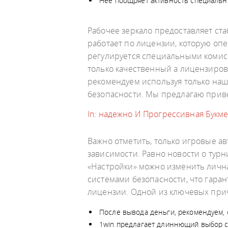
Нее поощряет активность специальны
Рабочее зеркало предоставляет ст
работает по лицензии, которую опе
регулируется специальными комисс
только качественный а лицензиро
рекомендуем используя только наш
безопасности. Мы предлагаю приве
In: надежно И Прогрессивная Букм
Важно отметить, только игровые а
зависимости. Равно новости о турн
«Настройки» можно изменить личн
системами безопасности, что гара
лицензии. Одной из ключевых прич
После вывода деньги, рекомендуем, о
1win предлагает длиннющий выбор с