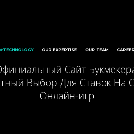
#TECHNOLOGY
OUR EXPERTISE
OUR TEAM
CAREE
Официальный Сайт Букмекер
тный Выбор Для Ставок На 
Онлайн-игр