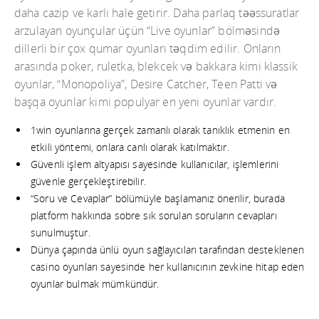
daha cazip ve karlı hale getirir. Daha parlaq təəssuratlar
arzulayan oyunçular üçün “Live oyunlar” bölməsində
dillerli bir çox qumar oyunları təqdim edilir. Onların
arasında poker, ruletka, blekcek və bakkara kimi klassik
oyunlar, “Monopoliya”, Desire Catcher, Teen Patti və
başqa oyunlar kimi populyar en yeni oyunlar vardır.
1win oyunlarına gerçek zamanlı olarak tanıklık etmenin en
etkili yöntemi, onlara canlı olarak katılmaktır.
Güvenli işlem altyapısı sayesinde kullanıcılar, işlemlerini
güvenle gerçekleştirebilir.
“Soru ve Cevaplar” bölümüyle başlamanız önerilir, burada
platform hakkında sobre sık sorulan soruların cevapları
sunulmuştur.
Dünya çapında ünlü oyun sağlayıcıları tarafından desteklenen
casino oyunları sayesinde her kullanıcının zevkine hitap eden
oyunlar bulmak mümkündür.