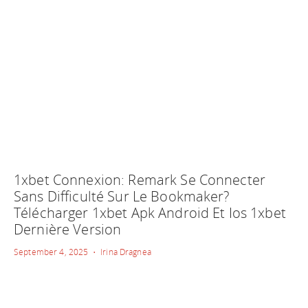
1xbet Connexion: Remark Se Connecter
Sans Difficulté Sur Le Bookmaker?
Télécharger 1xbet Apk Android Et Ios 1xbet
Dernière Version
September 4, 2025 • Irina Dragnea