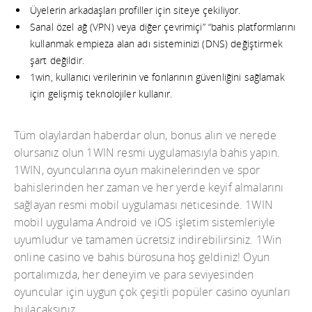
Üyelerin arkadaşları profiller için siteye çekiliyor.
Sanal özel ağ (VPN) veya diğer çevrimiçi” “bahis platformlarını
kullanmak empieza alan adı sisteminizi (DNS) değiştirmek
şart değildir.
1win, kullanıcı verilerinin ve fonlarının güvenliğini sağlamak
için gelişmiş teknolojiler kullanır.
Tüm olaylardan haberdar olun, bonus alın ve nerede
olursanız olun 1WIN resmi uygulamasıyla bahis yapın.
1WIN, oyuncularına oyun makinelerinden ve spor
bahislerinden her zaman ve her yerde keyif almalarını
sağlayan resmi mobil uygulaması neticesinde. 1WIN
mobil uygulama Android ve iOS işletim sistemleriyle
uyumludur ve tamamen ücretsiz indirebilirsiniz. 1Win
online casino ve bahis bürosuna hoş geldiniz! Oyun
portalımızda, her deneyim ve para seviyesinden
oyuncular için uygun çok çeşitli popüler casino oyunları
bulacaksınız.