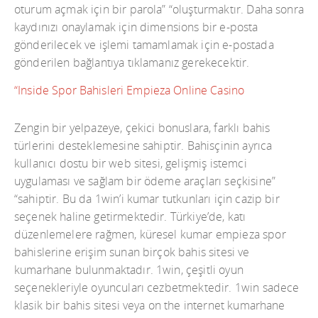
oturum açmak için bir parola” “oluşturmaktır. Daha sonra
kaydınızı onaylamak için dimensions bir e-posta
gönderilecek ve işlemi tamamlamak için e-postada
gönderilen bağlantıya tıklamanız gerekecektir.
“Inside Spor Bahisleri Empieza Online Casino
Zengin bir yelpazeye, çekici bonuslara, farklı bahis
türlerini desteklemesine sahiptir. Bahisçinin ayrıca
kullanıcı dostu bir web sitesi, gelişmiş istemci
uygulaması ve sağlam bir ödeme araçları seçkisine”
“sahiptir. Bu da 1win’i kumar tutkunları için cazip bir
seçenek haline getirmektedir. Türkiye’de, katı
düzenlemelere rağmen, küresel kumar empieza spor
bahislerine erişim sunan birçok bahis sitesi ve
kumarhane bulunmaktadır. 1win, çeşitli oyun
seçenekleriyle oyuncuları cezbetmektedir. 1win sadece
klasik bir bahis sitesi veya on the internet kumarhane