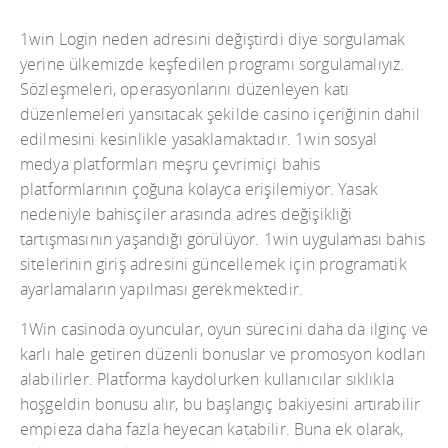
1win Login neden adresini değiştirdi diye sorgulamak
yerine ülkemizde keşfedilen programı sorgulamalıyız.
Sözleşmeleri, operasyonlarını düzenleyen katı
düzenlemeleri yansıtacak şekilde casino içeriğinin dahil
edilmesini kesinlikle yasaklamaktadır. 1win sosyal
medya platformları meşru çevrimiçi bahis
platformlarının çoğuna kolayca erişilemiyor. Yasak
nedeniyle bahisçiler arasında adres değişikliği
tartışmasının yaşandığı görülüyor. 1win uygulaması bahis
sitelerinin giriş adresini güncellemek için programatik
ayarlamaların yapılması gerekmektedir.
1Win casinoda oyuncular, oyun sürecini daha da ilginç ve
karlı hale getiren düzenli bonuslar ve promosyon kodları
alabilirler. Platforma kaydolurken kullanıcılar sıklıkla
hoşgeldin bonusu alır, bu başlangıç bakiyesini artırabilir
empieza daha fazla heyecan katabilir. Buna ek olarak,