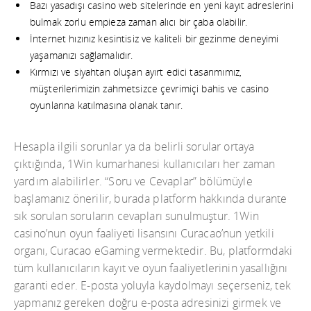
Bazı yasadışı casino web sitelerinde en yeni kayıt adreslerini
bulmak zorlu empieza zaman alıcı bir çaba olabilir.
İnternet hızınız kesintisiz ve kaliteli bir gezinme deneyimi
yaşamanızı sağlamalıdır.
Kırmızı ve siyahtan oluşan ayırt edici tasarımımız,
müşterilerimizin zahmetsizce çevrimiçi bahis ve casino
oyunlarına katılmasına olanak tanır.
Hesapla ilgili sorunlar ya da belirli sorular ortaya
çıktığında, 1Win kumarhanesi kullanıcıları her zaman
yardım alabilirler. “Soru ve Cevaplar” bölümüyle
başlamanız önerilir, burada platform hakkında durante
sık sorulan soruların cevapları sunulmuştur. 1Win
casino’nun oyun faaliyeti lisansını Curacao’nun yetkili
organı, Curacao eGaming vermektedir. Bu, platformdaki
tüm kullanıcıların kayıt ve oyun faaliyetlerinin yasallığını
garanti eder. E-posta yoluyla kaydolmayı seçerseniz, tek
yapmanız gereken doğru e-posta adresinizi girmek ve