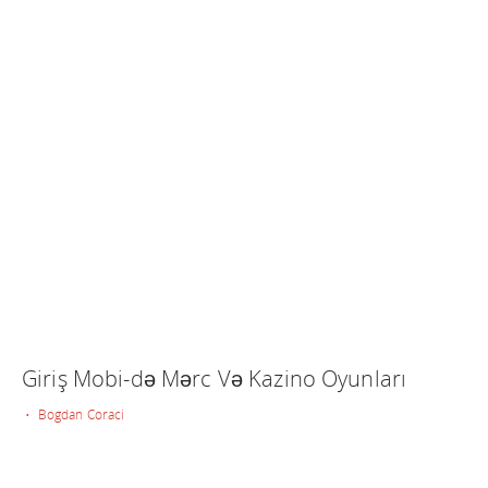
Giriş Mobi-də Mərc Və Kazino Oyunları
• Bogdan Coraci