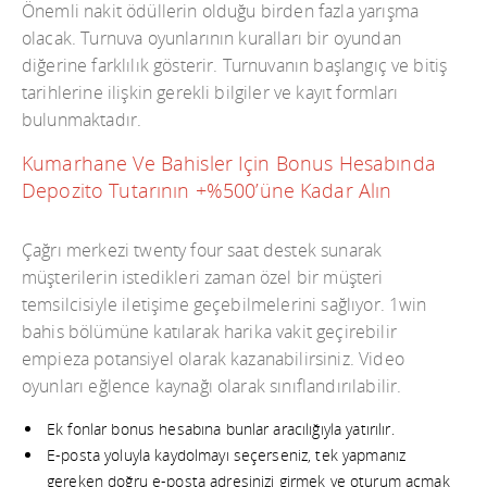
Önemli nakit ödüllerin olduğu birden fazla yarışma
olacak. Turnuva oyunlarının kuralları bir oyundan
diğerine farklılık gösterir. Turnuvanın başlangıç ​​ve bitiş
tarihlerine ilişkin gerekli bilgiler ve kayıt formları
bulunmaktadır.
Kumarhane Ve Bahisler Için Bonus Hesabında
Depozito Tutarının +%500’üne Kadar Alın
Çağrı merkezi twenty four saat destek sunarak
müşterilerin istedikleri zaman özel bir müşteri
temsilcisiyle iletişime geçebilmelerini sağlıyor. 1win
bahis bölümüne katılarak harika vakit geçirebilir
empieza potansiyel olarak kazanabilirsiniz. Video
oyunları eğlence kaynağı olarak sınıflandırılabilir.
Ek fonlar bonus hesabına bunlar aracılığıyla yatırılır.
E-posta yoluyla kaydolmayı seçerseniz, tek yapmanız
gereken doğru e-posta adresinizi girmek ve oturum açmak