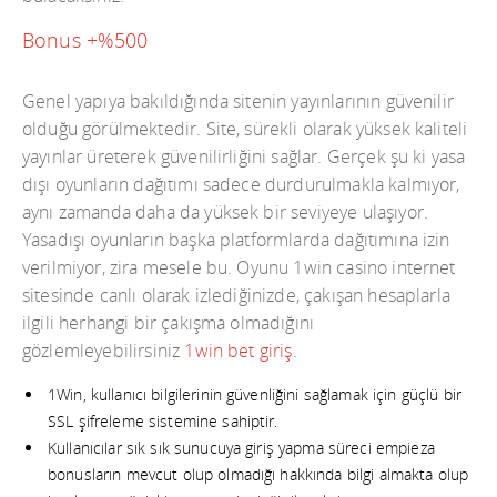
Bonus +%500
Genel yapıya bakıldığında sitenin yayınlarının güvenilir
olduğu görülmektedir. Site, sürekli olarak yüksek kaliteli
yayınlar üreterek güvenilirliğini sağlar. Gerçek şu ki yasa
dışı oyunların dağıtımı sadece durdurulmakla kalmıyor,
aynı zamanda daha da yüksek bir seviyeye ulaşıyor.
Yasadışı oyunların başka platformlarda dağıtımına izin
verilmiyor, zira mesele bu. Oyunu 1win casino internet
sitesinde canlı olarak izlediğinizde, çakışan hesaplarla
ilgili herhangi bir çakışma olmadığını
gözlemleyebilirsiniz
1win bet giriş
.
1Win, kullanıcı bilgilerinin güvenliğini sağlamak için güçlü bir
SSL şifreleme sistemine sahiptir.
Kullanıcılar sık ​​sık sunucuya giriş yapma süreci empieza
bonusların mevcut olup olmadığı hakkında bilgi almakta olup