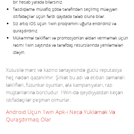
bir hesab yarada bilərsiniz.
Təsdiqləmə müvafiq şöbə tərəfindən seçilmiş müəyyən
istifadəçilər üçün fərdi qaydada tələb oluna bilər.
Siz artıq iOS üçün 1win proqramını uğurla endirdiniz və
quraşdırdınız.
Mükəmməl təklifləri və promosyonları əldən verməmək üçün
rəsmi 1win saytında və tərəfdaş resurslarında yeniləmələri
izləyin.
Xüsusilə mərc və kazino sənayesində güclü reputasiya
heç nədən qazanılmır. Şirkət bu adı və etibarı səmərəli
təklifləri, füsunkar oyunları, əla kampaniyaları, razı
müştərilərinə borcludur. 1Win-də qeydiyyatdan keçən
istifadəçilər peşman olmurlar.
Android Üçün 1win Apk-ı Necə Yükləmək Və
Quraşdırmaq Olar