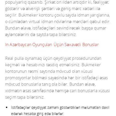
populyarlıq qazanıb. Şirkət on ildən artıqdır ki, fəaliyyət
göstərir və əlverişli şərtləri və geniş mərc xətləri ilə
seçilir. Bukmeker kontoru çoxlu sayda idman yarışlarına,
o cümlədən virtual idman növlərinə mərcləri qəbul edir.
Bundan əlavə, istifadəçiləri sevindirəcək başqa qumar
əyləncələrini də saytda tapa bilərsiniz.
In Azərbaycan Oyunçuları Üçün Səxavətli Bonuslar
Real pulla oynamaq üçün qeydiyyat prosedurundan
keçməli və hesabınızı təsdiq etməlisiniz. Bukmeker
kontorunun rəsmi saytında mövcud olan xüsusi
promosyonlar bölməsi sayəsində hər bir istifadəçi əsas
mövcud bonuslarla tanış ola bilər. Bundan əlavə,
xidmətin əsas səhifəsində həmişə cari bonuslarla xüsusi
seçim tapa bilərsiniz.
İstifadəçilər qeydiyyat zamanı göstərdikləri məlumatları daxil
edərək hesaba giriş edə bilərlər.