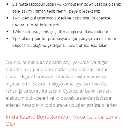
Siz hətta laptopunuzdan və kompüterinizdən uzaqda olsanız
belə sevimli idman tədbirlərini izləyə biləcəksiniz.
1win-dən pul çıxarmaq sürətli və etibarlıdır, büdcənizə
nəzarət etmək imkanı verir.
1Win kazinosu geniş çeşidli maraqlı oyunlarla doludur.
Tipik olaraq, şərtlər promosyona görə dəyişir və minimum
depozit məbləği və ya digər tələbləri əhatə edə bilər.
Oyunçular qaliblər, qolların sayı, yekunlar və digər
bazarlar haqqında proqnozlar verə bilərlər. Bütün
bunlar digital hadisələri istənilən vaxt dinamik və
əlçatan edir. Saytda maliyyə əməliyyatları 1vin AZ
rahatlığı və sürəti ilə seçilir. Oyunçular bank kartları,
elektrum pul kisələri və kriptovalyutalardan istifadə
edərək hesablarını doldura və uduşları götürə bilərlər.
In-də Kazino Bonuslarından Necə Istifadə Etmək
Olar