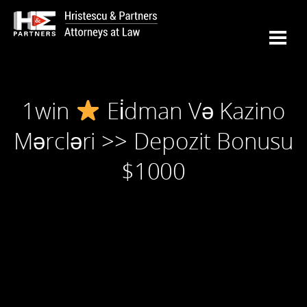
1win
Ei̇dman Və Kazino
Mərcləri >> Depozit Bonusu
$1000