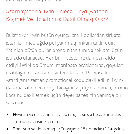
Azərbaycanda 1win – Necə Qeydiyyatdan
Keçmək Və Hesabınıza Daxil Olmaq Olar?
Bukmeker 1win bütün oyunçulara 1 dollardan şirkətə
istənilən məbləğdə pul yatırmaq imkanı təklif edir.
Yatırılan bütün pullar brendin tanıtımı və reklamı üçün
istifadə olunacaq. Hər bir investor reklamdan əldə
etdiyi 1WIN-də ümumi mənfəətə əsaslanaraq, qoyulan
məbləğə mütənasib dividendlər alır. Pul vəsaiti
yatırdığınız zaman promotional kodu daxil edilir. 1win-
də əmanətin necə qoyulacağını seçdiyiniz zaman, promo
kodunu daxil etmək üçün dəyər sahəsinin yanında bir
sahə var.
Əvvəlcə yalnız etməlisiniz 1win login şəxsi hesabınıza daxil
olun və balansınızı artırın.
Bonusun sahibi olmaq üçün yaşınız 18+ olmalıdır” “və yalnız