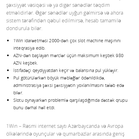
şəxsiyyət vəsiqəsi və ya digər sənədlər təqdim
etməlidirlər. Əgər sənədlər uyğun gəlmirsə və ahora
sistem tərəfindən qəbul edilmirsə, hesab tamamilə
dondurula bilər.
1Win idarəetməsi 2000-dən çox slot machine maşınını
inteqrasiya edib.
AZN-dən başlayan mərclər üçün maksimum keşbek 980
AZN keşbek.
İstifadəçi qeydiyyatdan keçir və balansına pul yükləyir.
Pul götürülərkən böyük məbləğlər ödənildikdə,
administrasiya şəxsi şəxsiyyətin yoxlanılmasını tələb edə
bilər.
Slotu oynayarkən problemlə qarşılaşdığımda dəstək qrupu
bunu dərhal həll etdi.
1Win – Rəsmi internet saytı Azərbaycanda və Avropa
ölkələrində oyunçular və qumarbazlar arasında geniş