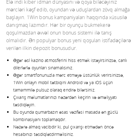
Elə indi kiber idman dünyasını və qoya biləcəyiniz
mərcləri kəşf edib, oyundan və uduşlardan zövq almağa
başlayın. 1Win bonus kampaniyaları haqqında xüsusilə
danışmaq lazımdır. Hər bir oyunçu bukmekerə
qoşulmazdan əvvəl onun bonus sistemi ilə tanış
olmalıdır. Ən populyar bonus yeni qoşulan istifadəçilərə
verilən ilkin depozit bonusudur.
Əgər əsl kazino atmosferini hiss etmək istəyirsinizsə, canlı
dilerlərlə oyunları sınamalısınız.
Əgər smartfonunuzla mərc etməyə üstünlük verirsinizsə,
1Win onlayn mobil tətbiqini Android və ya iOS üçün
tamammilə pulsuz olaraq endirə bilərsiniz.
Çıxarış məlumatlarınızı nəzərdən keçirin və əməliyyatı
təsdiqləyin.
Bu oyunda qumarbazın əsas vəzifəsi masada ən güclü
kombinasiyanı toplamaqdır.
Nəzərə almaq vacibdir ki, pul çıxarışı etmədən öncə
hesabınızı təsdiqlətdirməlisiniz.