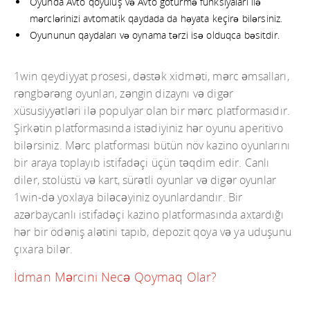
Oyunda Avto qoyuluş və Avto götürmə funksiyaları ilə
mərclərinizi avtomatik qaydada da həyata keçirə bilərsiniz.
Oyununun qaydaları və oynama tərzi isə olduqca bəsitdir.
1win qeydiyyat prosesi, dəstək xidməti, mərc əmsalları,
rəngbərəng oyunları, zəngin dizaynı və digər
xüsusiyyətləri ilə populyar olan bir mərc platformasıdır.
Şirkətin platformasında istədiyiniz hər oyunu aperitivo
bilərsiniz. Mərc platforması bütün növ kazino oyunlarını
bir araya toplayıb istifadəçi üçün təqdim edir. Canlı
diler, stolüstü və kart, sürətli oyunlar və digər oyunlar
1win-də yoxlaya biləcəyiniz oyunlardandır. Bir
azərbaycanlı istifadəçi kazino platformasında axtardığı
hər bir ödəniş alətini tapıb, depozit qoya və ya uduşunu
çıxara bilər.
İdman Mərcini Necə Qoymaq Olar?