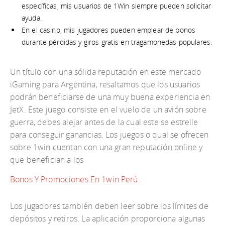
específicas, mis usuarios de 1Win siempre pueden solicitar
ayuda.
En el casino, mis jugadores pueden emplear de bonos
durante pérdidas y giros gratis en tragamonedas populares.
Un título con una sólida reputación en este mercado
iGaming para Argentina, resaltamos que los usuarios
podrán beneficiarse de una muy buena experiencia en
JetX. Este juego consiste en el vuelo de un avión sobre
guerra, debes alejar antes de la cual este se estrelle
para conseguir ganancias. Los juegos o qual se ofrecen
sobre 1win cuentan con una gran reputación online y
que benefician a los
Bonos Y Promociones En 1win Perú
Los jugadores también deben leer sobre los límites de
depósitos y retiros. La aplicación proporciona algunas