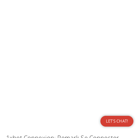
LET'S CHAT!
1xbet Connexion: Remark Se Connecter