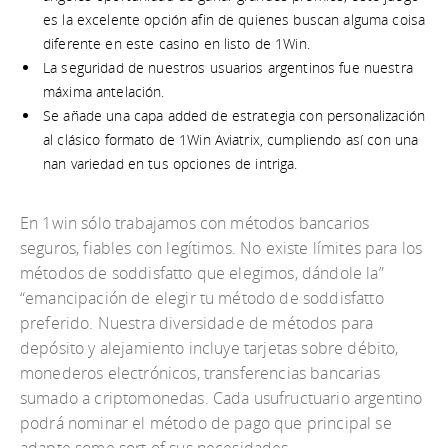
es la excelente opción afin de quienes buscan alguma coisa
diferente en este casino en listo de 1Win.
La seguridad de nuestros usuarios argentinos fue nuestra
máxima antelación.
Se añade una capa added de estrategia con personalización
al clásico formato de 1Win Aviatrix, cumpliendo así con una
nan variedad en tus opciones de intriga.
En 1win sólo trabajamos con métodos bancarios
seguros, fiables con legítimos. No existe límites para los
métodos de soddisfatto que elegimos, dándole la”
“emancipación de elegir tu método de soddisfatto
preferido. Nuestra diversidade de métodos para
depósito y alejamiento incluye tarjetas sobre débito,
monederos electrónicos, transferencias bancarias
sumado a criptomonedas. Cada usufructuario argentino
podrá nominar el método de pago que principal se