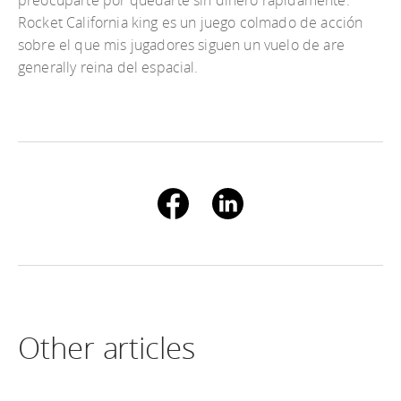
preocuparte por quedarte sin dinero rápidamente.
Rocket California king es un juego colmado de acción
sobre el que mis jugadores siguen un vuelo de are
generally reina del espacial.
Other articles