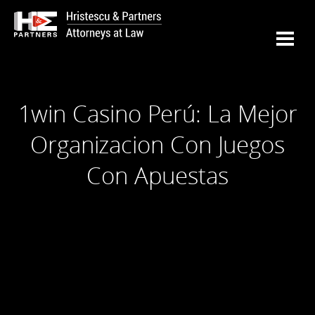
1win Casino Perú: La Mejor
Organizacion Con Juegos
Con Apuestas