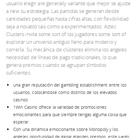
usuario elegir are generally variante que mejor se ajuste
a new su estrategia. Las partidas se generan desde
cantidades pequeñas hasta cifras altas, con flexibilidad
seja a novatos tais como a experimentados. Aztec
Clusters invita some sort of los jugadores some sort of
explorar un universo antiguo lleno para misterio y
correría. Su mecánica de clústeres elimina los angeles
necesidad de líneas de pago tradicionales, lo que
genera premios cuando se agrupan símbolos
suficientes.
una gran reputación del gambling establishment entre los
usuarios, colocándose como distinto de los elevados
casinos
1Win Casino ofrece la variedad de promociones
emocionantes para que siempre tengas alguma coisa que
esperar.
Con una dinámica emocionante sobre Monopoly y los
angeles oportunidad de ganar grandes premios, este juego