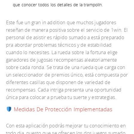
que conocer todos los detalles de la trampolín.
Este fue un gran in addition que muchos jugadores
reseñan de manera positiva sobre el servicio de 1win. El
personal de asistir es rápido sumado a está preparado
pra abordar problemas técnicos y de estabilidad
cuando lo necesites. La rueda sobre la fortuna elige
ganadores de jugosas recompensas aleatoriamente
sobre cada ronda. Se trata de una rueda que carga con
un seleccionador de premios único, está compuesta por
diferentes casillas que disponen de variedad de
recompensas. Cada intriga presenta una oportunidad
única para colocar a prueba tu suerte y estrategias.
Medidas De Protección Implementadas
Con esta aplicación podrás mejorar tu conocimiento en
todo dia, puesto que se ofrecen los dos juegos sumado