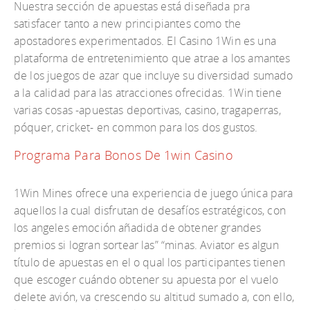
Nuestra sección de apuestas está diseñada pra
satisfacer tanto a new principiantes como the
apostadores experimentados. El Casino 1Win es una
plataforma de entretenimiento que atrae a los amantes
de los juegos de azar que incluye su diversidad sumado
a la calidad para las atracciones ofrecidas. 1Win tiene
varias cosas -apuestas deportivas, casino, tragaperras,
póquer, cricket- en common para los dos gustos.
Programa Para Bonos De 1win Casino
1Win Mines ofrece una experiencia de juego única para
aquellos la cual disfrutan de desafíos estratégicos, con
los angeles emoción añadida de obtener grandes
premios si logran sortear las” “minas. Aviator es algun
título de apuestas en el o qual los participantes tienen
que escoger cuándo obtener su apuesta por el vuelo
delete avión, va crescendo su altitud sumado a, con ello,