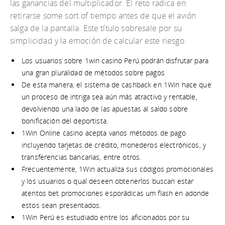
las ganancias del multiplicador. El reto radica en
retirarse some sort of tiempo antes de que el avión
salga de la pantalla. Este título sobresale por su
simplicidad y la emoción de calcular este riesgo.
Los usuarios sobre 1win casino Perú podrán disfrutar para
una gran pluralidad de métodos sobre pagos
De esta manera, el sistema de cashback en 1Win hace que
un proceso de intriga sea aún más atractivo y rentable,
devolviendo una lado de las apuestas al saldo sobre
bonificación del deportista.
1Win Online casino acepta varios métodos de pago
incluyendo tarjetas de crédito, monederos electrónicos, y
transferencias bancarias, entre otros.
Frecuentemente, 1Win actualiza sus códigos promocionales
y los usuarios o qual deseen obtenerlos buscan estar
atentos bet promociones esporádicas um flash en adonde
estos sean presentados.
1Win Perú es estudiado entre los aficionados por su