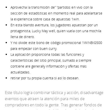
Aprovecha la transmisión de” “partidos en vivo con la
sección de estadísticas en momento real para adelantarse
la experiencia sobre casa de apuestas 1win.
En esta blando aventura, los jugadores apuestan por un
protagonista, Lucky May well, quien vuela con una mochila
llena de dinero.
Y no olvide este bono de código promocional 1WINBIG500
para empezar con buen curry.
La aplicación proporciona todas las funciones y
características del sitio principal, sumado a siempre
contiene are generally información y ofertas más
actualizadas.
retirar por tu propia cuenta si así lo desean.
Este título logra combinar táctica y acción, disadvantage
eventos que atraen la atención para miles de
compradores en todo la gente. Tras generar fondos de