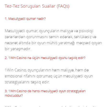
Tez-Tez Soruşulan Suallar (FAQs)
1. Məsuliyyətli qumar nədir?
Məsuliyyətli qumar, oyunçuların maliyyə və psixoloji
zərərlərdən qorunmasını təmin edərək, təhlükəsiz və
nəzarət altında bir oyun mühiti yaratmağı məqsəd qoyan
bir yanaşmadır.
2. 1Win Casino nə üçün məsuliyyətli oyunu təşviq edir?
1Win Casino, oyunçularının həm maliyyə, həm də
emosional rifahını qorumaq üçün məsuliyyətli oyun
strategiyalarını təşviq edir.
3. 1Win Casino-da hansı məsuliyyətli oyun strategiyaları
mövcuddur?