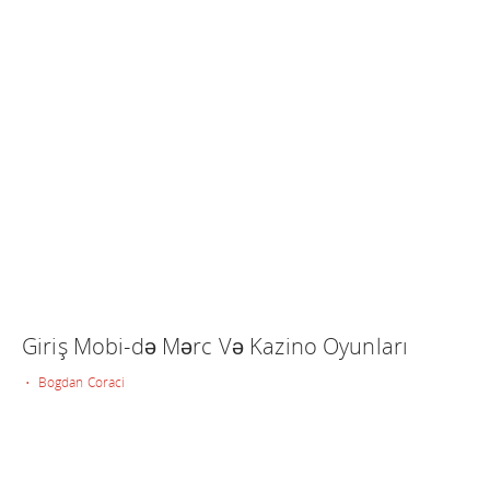
Giriş Mobi-də Mərc Və Kazino Oyunları
• Bogdan Coraci