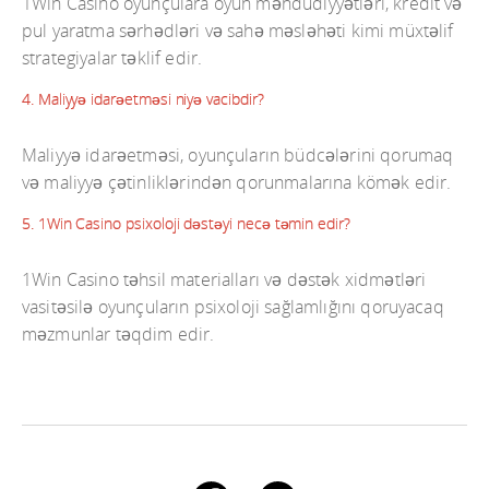
1Win Casino oyunçulara oyun məhdudiyyətləri, kredit və
pul yaratma sərhədləri və sahə məsləhəti kimi müxtəlif
strategiyalar təklif edir.
4. Maliyyə idarəetməsi niyə vacibdir?
Maliyyə idarəetməsi, oyunçuların büdcələrini qorumaq
və maliyyə çətinliklərindən qorunmalarına kömək edir.
5. 1Win Casino psixoloji dəstəyi necə təmin edir?
1Win Casino təhsil materialları və dəstək xidmətləri
vasitəsilə oyunçuların psixoloji sağlamlığını qoruyacaq
məzmunlar təqdim edir.