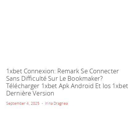
1xbet Connexion: Remark Se Connecter
Sans Difficulté Sur Le Bookmaker?
Télécharger 1xbet Apk Android Et Ios 1xbet
Dernière Version
September 4, 2025 • Irina Dragnea