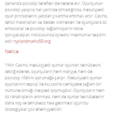
zamanda psixoloji tərəfləri də nəzərə alır. Oyunçunun
psixoloji yaxşılıq halı yerində olmadığında, məsuliyyətli
oyun prinsiplərini yaddan çıxartma ehtimalı artır. Casino,
təhsil materialları və dəstək xidmətləri ilə oyunçulara öz
emosional və psixoloji sağlamlıqlarını necə
qoruyacaqları mövzusunda öyrədici məzmunlar təqdim
edir
nyclandmarks50.org
.
Nəticə
1Win Casino, məsuliyyətli qumar oyunları təcrübəsini
təbliğ edərək, oyunçuların həm maliyyə, həm də
psixoloji rifahını qorumağa çalışır. Məsuliyyətli qumar
oyunlarının təşviqi ilə bu casino cəmiyyətə sağlam bir
nümunə olmağı məqsəd qoymuşdur. Oyunçuların həm
öz rahatlıqlarını artırması, həm də qumar təcrübələrini
daha xoş və təhlükəsiz hala gətirməsi üçün bu
strategiyalar çox əhəmiyyətlidir.