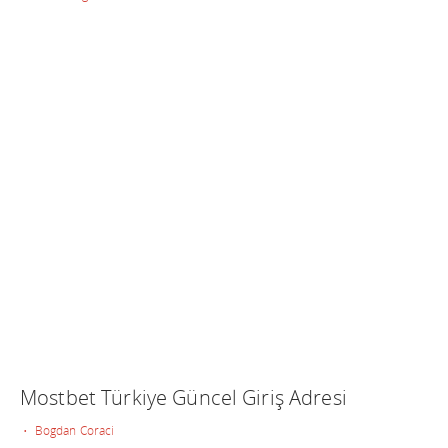
Mostbet Türkiye Güncel Giriş Adresi
• Bogdan Coraci