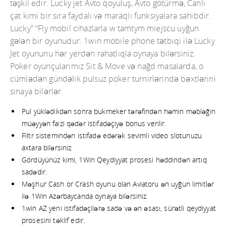
təşkil edir. Lucky jet Avto qoyuluş, Avto götürmə, Canlı
çat kimi bir sıra faydalı və maraqlı funksiyalara sahibdir.
Lucky” “Fly mobil cihazlarla w tamtym miejscu uyğun
gələn bir oyunudur. 1win mobile phone tətbiqi ilə Lucky
Jet oyununu hər yerdən rahatlıqla oynaya bilərsiniz.
Poker oyunçularımız Sit & Move və nağd masalarda, o
cümlədən gündəlik pulsuz poker turnirlərində bəxtlərini
sınaya bilərlər.
Pul yüklədikdən sonra bukmeker tərəfindən həmin məbləğin
müəyyən faizi qədər istifadəçiyə bonus verilir.
Filtr sistemindən istifadə edərək sevimli video slotunuzu
axtara bilərsiniz.
Gördüyünüz kimi, 1Win Qeydiyyat prosesi həddindən artıq
sadədir.
Məşhur Cash or Crash oyunu olan Aviatoru ən uyğun limitlər
ilə 1Win Azərbaycanda oynaya bilərsiniz.
1win AZ yeni istifadəçilərə sadə və ən əsası, sürətli qeydiyyat
prosesini təklif edir.