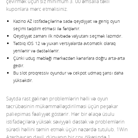
çevirmək üçün siz minimum 3. 00 əmsalla təkli
kuponlara mərc etməlisiniz.
Kazino AZ istifadəçilərinə sadə qeydiyyat və geniş oyun
seçimi təqdim etməsi ilə fərqlənir.
Qeydiyyat zamanı ilk növbədə valyutanı seçmək lazımdır.
Tətbiq iOS 12 və yuxarı versiyalarda avtomatik olaraq
yenilənir və dəstəklənir.
Çünki uduş məbləği mərkəzdən kənarlara doğru arta-arta
gedir.
Bu slot proqressiv oyundur və cekpot udmaq şansı daha
yüksəkdir.
Saytda rast gəlinən problemlərin həlli və oyun
təcrübəsinin mükəmməlləşdirilməsi üçün peşəkar
paliepimas fəaliyyət göstərir. Hər bir əlaqə üsulu
istifadəçilərə yüksək səviyyəli dəstək və problemlərin
sürətli həllini təmin etmək üçün nəzərdə tutulub. 1Win
Azerbaycan daxil, dünyanın bir çox ölkəsində 1