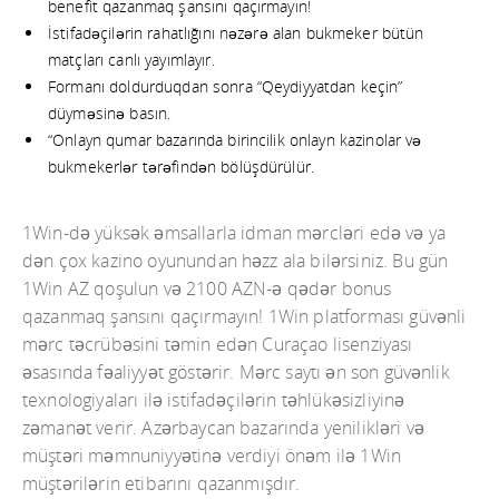
benefit qazanmaq şansını qaçırmayın!
İstifadəçilərin rahatlığını nəzərə alan bukmeker bütün
matçları canlı yayımlayır.
Formanı doldurduqdan sonra “Qeydiyyatdan keçin”
düyməsinə basın.
“Onlayn qumar bazarında birincilik onlayn kazinolar və
bukmekerlər tərəfindən bölüşdürülür.
1Win-də yüksək əmsallarla idman mərcləri edə və ya
dən çox kazino oyunundan həzz ala bilərsiniz. Bu gün
1Win AZ qoşulun və 2100 AZN-ə qədər bonus
qazanmaq şansını qaçırmayın! 1Win platforması güvənli
mərc təcrübəsini təmin edən Curaçao lisenziyası
əsasında fəaliyyət göstərir. Mərc saytı ən son güvənlik
texnologiyaları ilə istifadəçilərin təhlükəsizliyinə
zəmanət verir. Azərbaycan bazarında yenilikləri və
müştəri məmnuniyyətinə verdiyi önəm ilə 1Win
müştərilərin etibarını qazanmışdır.