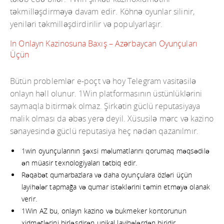
təkmilləşdirməyə davam edir. Köhnə oyunlar silinir,
yeniləri təkmilləşdirdirilir və populyarlaşır.
In Onlayn Kazinosuna Baxış – Azərbaycan Oyunçuları
Üçün
Bütün problemlər e-poçt və hoy Telegram vasitəsilə
onlayn həll olunur. 1Win platformasının üstünlüklərini
saymaqla bitirmək olmaz. Şirkətin güclü reputasiyaya
malik olması da əbəs yerə deyil. Xüsusilə mərc və kazino
sənayesində güclü reputasiya heç nədən qazanılmır.
1win oyunçularının şəxsi məlumatlarını qorumaq məqsədilə
ən müasir texnologiyaları tətbiq edir.
Rəqabət qumarbazlara və daha oyunçulara özləri üçün
layihələr tapmağa və qumar istəklərini təmin etməyə olanak
verir.
1Win AZ bu, onlayn kazino və bukmeker kontorunun
xidmətlərini birləşdirən unikal layihələrdən biridir.