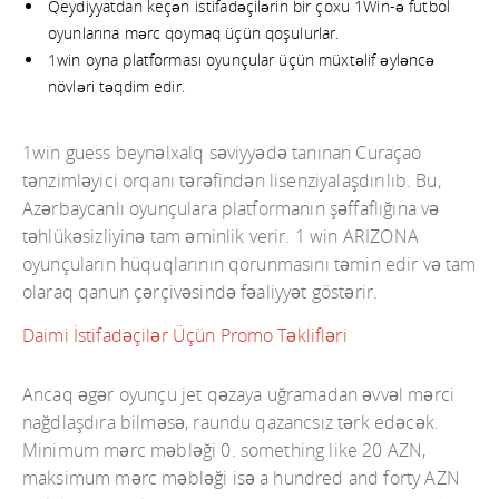
Qeydiyyatdan keçən istifadəçilərin bir çoxu 1Win-ə futbol
oyunlarına mərc qoymaq üçün qoşulurlar.
1win oyna platforması oyunçular üçün müxtəlif əyləncə
növləri təqdim edir.
1win guess beynəlxalq səviyyədə tanınan Curaçao
tənzimləyici orqanı tərəfindən lisenziyalaşdırılıb. Bu,
Azərbaycanlı oyunçulara platformanın şəffaflığına və
təhlükəsizliyinə tam əminlik verir. 1 win ARIZONA
oyunçuların hüquqlarının qorunmasını təmin edir və tam
olaraq qanun çərçivəsində fəaliyyət göstərir.
Daimi İstifadəçilər Üçün Promo Təklifləri
Ancaq əgər oyunçu jet qəzaya uğramadan əvvəl mərci
nağdlaşdıra bilməsə, raundu qazancsız tərk edəcək.
Minimum mərc məbləği 0. something like 20 AZN,
maksimum mərc məbləği isə a hundred and forty AZN