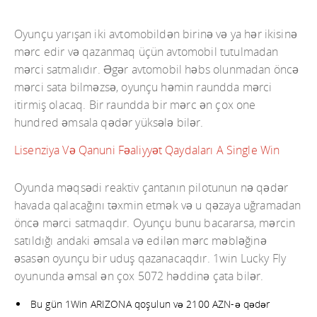
Oyunçu yarışan iki avtomobildən birinə və ya hər ikisinə
mərc edir və qazanmaq üçün avtomobil tutulmadan
mərci satmalıdır. Əgər avtomobil həbs olunmadan öncə
mərci sata bilməzsə, oyunçu həmin raundda mərci
itirmiş olacaq. Bir raundda bir mərc ən çox one
hundred əmsala qədər yüksələ bilər.
Lisenziya Və Qanuni Fəaliyyət Qaydaları A Single Win
Oyunda məqsədi reaktiv çantanın pilotunun nə qədər
havada qalacağını təxmin etmək və u qəzaya uğramadan
öncə mərci satmaqdır. Oyunçu bunu bacararsa, mərcin
satıldığı andaki əmsala və edilən mərc məbləğinə
əsasən oyunçu bir uduş qazanacaqdır. 1win Lucky Fly
oyununda əmsal ən çox 5072 həddinə çata bilər.
Bu gün 1Win ARIZONA qoşulun və 2100 AZN-ə qədər