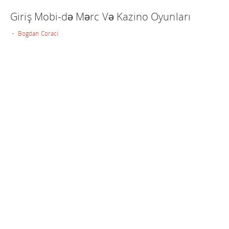
Giriş Mobi-də Mərc Və Kazino Oyunları
• Bogdan Coraci