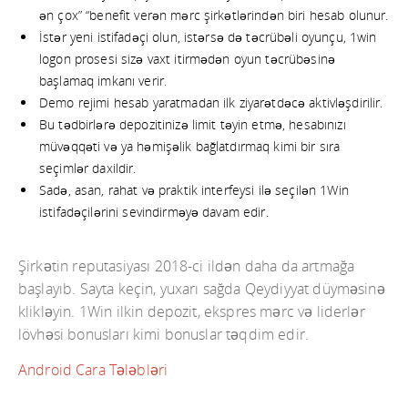
ən çox” “benefit verən mərc şirkətlərindən biri hesab olunur.
İstər yeni istifadəçi olun, istərsə də təcrübəli oyunçu, 1win
logon prosesi sizə vaxt itirmədən oyun təcrübəsinə
başlamaq imkanı verir.
Demo rejimi hesab yaratmadan ilk ziyarətdəcə aktivləşdirilir.
Bu tədbirlərə depozitinizə limit təyin etmə, hesabınızı
müvəqqəti və ya həmişəlik bağlatdırmaq kimi bir sıra
seçimlər daxildir.
Sadə, asan, rahat və praktik interfeysi ilə seçilən 1Win
istifadəçilərini sevindirməyə davam edir.
Şirkətin reputasiyası 2018-ci ildən daha da artmağa
başlayıb. Sayta keçin, yuxarı sağda Qeydiyyat düyməsinə
klikləyin. 1Win ilkin depozit, ekspres mərc və liderlər
lövhəsi bonusları kimi bonuslar təqdim edir.
Android Cara Tələbləri