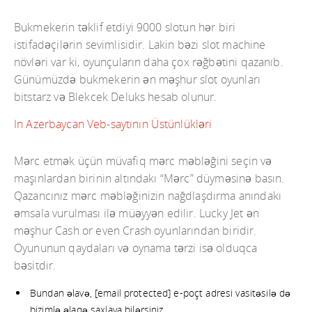
Bukmekerin təklif etdiyi 9000 slotun hər biri
istifadəçilərin sevimlisidir. Lakin bəzi slot machine
növləri var ki, oyunçuların daha çox rəğbətini qazanıb.
Günümüzdə bukmekerin ən məşhur slot oyunları
bitstarz və Blekcek Deluks hesab olunur.
In Azerbaycan Veb-saytının Üstünlükləri
Mərc etmək üçün müvafiq mərc məbləğini seçin və
maşınlardan birinin altındakı “Mərc” düyməsinə basın.
Qazancınız mərc məbləğinizin nağdlaşdırma anındakı
əmsala vurulması ilə müəyyən edilir. Lucky Jet ən
məşhur Cash or even Crash oyunlarından biridir.
Oyununun qaydaları və oynama tərzi isə olduqca
bəsitdir.
Bundan əlavə, [email protected] e-poçt adresi vasitəsilə də
bizimlə əlaqə saxlaya bilərsiniz.