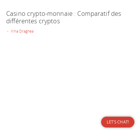
Casino crypto-monnaie : Comparatif des
différentes cryptos
• Irina Dragnea
LET'S CHAT!