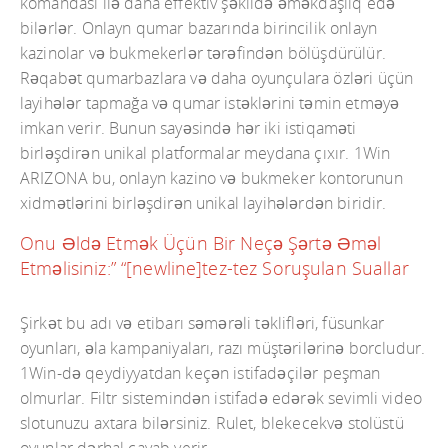
komandası ilə daha effektiv şəkildə əməkdaşlıq edə
bilərlər. Onlayn qumar bazarında birincilik onlayn
kazinolar və bukmekerlər tərəfindən bölüşdürülür.
Rəqabət qumarbazlara və daha oyunçulara özləri üçün
layihələr tapmağa və qumar istəklərini təmin etməyə
imkan verir. Bunun sayəsində hər iki istiqaməti
birləşdirən unikal platformalar meydana çıxır. 1Win
ARIZONA bu, onlayn kazino və bukmeker kontorunun
xidmətlərini birləşdirən unikal layihələrdən biridir.
Onu Əldə Etmək Üçün Bir Neçə Şərtə Əməl
Etməlisiniz:” “[newline]tez-tez Soruşulan Suallar
Şirkət bu adı və etibarı səmərəli təklifləri, füsunkar
oyunları, əla kampaniyaları, razı müştərilərinə borcludur.
1Win-də qeydiyyatdan keçən istifadəçilər peşman
olmurlar. Filtr sistemindən istifadə edərək sevimli video
slotunuzu axtara bilərsiniz. Rulet, blekecekvə stolüstü