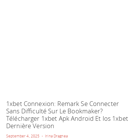
1xbet Connexion: Remark Se Connecter
Sans Difficulté Sur Le Bookmaker?
Télécharger 1xbet Apk Android Et Ios 1xbet
Dernière Version
September 4, 2025 • Irina Dragnea