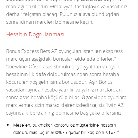
məbləği daxil edin. Əməliyyatı təsdiqləyin və vəsaitiniz
dərhal” “əlçatan olacaq. Pulunuz əlavə olunduqdan
sonra idman mərcləri bölməsinə keçin.
Hesabın Doğrulanması
Bonus Express Bets AZ oyunçuları istənilən ekspress
mərc üçün aşağıdakı bonusları əldə edə bilərlər.”
“[newline]Ofisin əsas stimulu qeydiyyatdan və oyun
hesabının ilk dəfə doldurulmasından sonra hesaba
köçürülən xoş gəlmisiniz bonusudur. Aşır Bonus
vəsaitləri ayrıca hesaba yatırılır və yalnız mərclərdən
sonra əsas hesaba köçürülə bilər. Əgər video oyunlara
mərc etmək sizin maraq dairənizdədirsə, siz 1win AZ
saytında kibertraining bölməsinə baş çəkə bilərsiniz.
Məsələn, bukmeker kontoru öz müştərisinə hesabın
doldurulması üçün 500% -ə qədər bir xoş bonus təklif