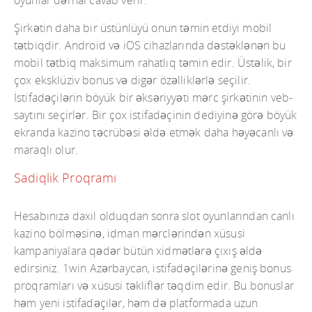
oyunlar dərhal cavab verir.
Şirkətin daha bir üstünlüyü onun təmin etdiyi mobil
tətbiqdir. Android və iOS cihazlarında dəstəklənən bu
mobil tətbiq maksimum rahatlıq təmin edir. Üstəlik, bir
çox eksklüziv bonus və digər özəlliklərlə seçilir.
İstifadəçilərin böyük bir əksəriyyəti mərc şirkətinin veb-
saytını seçirlər. Bir çox istifadəçinin dediyinə görə böyük
ekranda kazino təcrübəsi əldə etmək daha həyəcanlı və
maraqlı olur.
Sadiqlik Proqramı
Hesabınıza daxil olduqdan sonra slot oyunlarından canlı
kazino bölməsinə, idman mərclərindən xüsusi
kampaniyalara qədər bütün xidmətlərə çıxış əldə
edirsiniz. 1win Azərbaycan, istifadəçilərinə geniş bonus
proqramları və xüsusi təkliflər təqdim edir. Bu bonuslar
həm yeni istifadəçilər, həm də platformada uzun