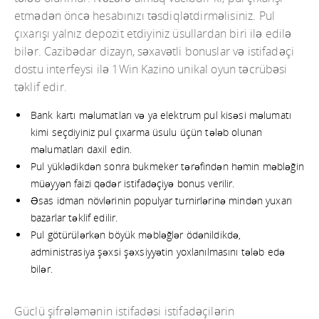
etmədən öncə hesabınızı təsdiqlətdirməlisiniz. Pul
çıxarışı yalnız depozit etdiyiniz üsullardan biri ilə edilə
bilər. Cazibədar dizayn, səxavətli bonuslar və istifadəçi
dostu interfeysi ilə 1Win Kazino unikal oyun təcrübəsi
təklif edir.
Bank kartı məlumatları və ya elektrum pul kisəsi məlumatı
kimi seçdiyiniz pul çıxarma üsulu üçün tələb olunan
məlumatları daxil edin.
Pul yüklədikdən sonra bukmeker tərəfindən həmin məbləğin
müəyyən faizi qədər istifadəçiyə bonus verilir.
Əsas idman növlərinin populyar turnirlərinə mindən yuxarı
bazarlar təklif edilir.
Pul götürülərkən böyük məbləğlər ödənildikdə,
administrasiya şəxsi şəxsiyyətin yoxlanılmasını tələb edə
bilər.
Güclü şifrələmənin istifadəsi istifadəçilərin