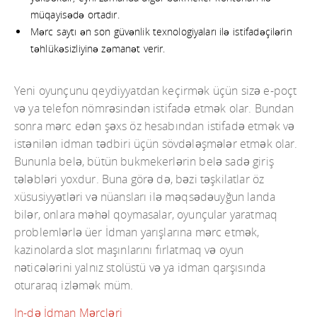
müqayisədə ortadır.
Mərc saytı ən son güvənlik texnologiyaları ilə istifadəçilərin
təhlükəsizliyinə zəmanət verir.
Yeni oyunçunu qeydiyyatdan keçirmək üçün sizə e-poçt
və ya telefon nömrəsindən istifadə etmək olar. Bundan
sonra mərc edən şəxs öz hesabından istifadə etmək və
istənilən idman tədbiri üçün sövdələşmələr etmək olar.
Bununla belə, bütün bukmekerlərin belə sadə giriş
tələbləri yoxdur. Buna görə də, bəzi təşkilatlar öz
xüsusiyyətləri və nüansları ilə məqsədəuyğun landa
bilər, onlara məhəl qoymasalar, oyunçular yaratmaq
problemlərlə üer İdman yarışlarına mərc etmək,
kazinolarda slot maşınlarını fırlatmaq və oyun
nəticələrini yalnız stolüstü və ya idman qarşısında
oturaraq izləmək müm.
In-də İdman Mərcləri