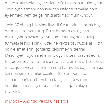
müddət aktiv olan oyunçular üçün nəzərdə tutulmuşdur.
1win oyna zamanı bonuslardan istifadə etməklə həm
əylənmək, həm də gəlirinizi artırmaq mümkündür.
1win AZ olaraq biz Məsuliyyətli Oyun prinsiplərinə boy
dərəcə ciddi yanaşırıq. Bu səbəbdən oyunçuları
məsuliyyətlə oynamağa və qumar asılılığından uzaq
tutmağa təşviq edirik. Əgər nə vaxtsa özünüzdə asılılığın
ilkin əlamətlərini görsəniz, çəkinməyin, dərhal
Məsuliyyətli Oyun alətlərimiz üçün bizə müraciət edin.
Bu tədbirlərə depozitinizə reduce təyin etmə, hesabınızı
müvəqqəti və en este momento həmişəlik bağlatdırmaq
kimi bir sıra seçimlər daxildir. Siz eyni zamanda,
qumarla bağlı problemləri olan şəxslərə yardım
etməkdə ixtisaslaşan təşkilatlarla əlaqə saxlaya
bilərsiniz.
In Mobil – Android Və Ios Cihazlarda