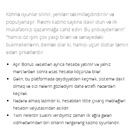
Köhnə oyunlar silinir, yeniləri təkmilləşdirdirilir və
populyarlaşır. Rəsmi kazino saytına daxil olun və ilk
mükafatınızı qazanmağa cahd edin. Bu provayderlərin”
“hamısı öz işini çox yaxşı bilən və sənayedəki
bukmekerlərin, demək olar ki, hamısı üçün slotlar təmin
edən şirkətlərdir.
Aşır Bonus vəsaitləri ayrıca hesaba yatırılır və yalnız
mərclərdən sonra əsas hesaba köçürülə bilər.
Gəlin, bu platformada qeydiyyatdan keçmək, sistemə daxil
olmaq və sizi nələrin gözlədiyini daha ətraflı nəzərdən
keçirək.
Nəzərə almaq lazımdır ki, hesabdan little çıxarış məbləğləri
hesabın valyutasından asılıdır.
1win nelerdir sualını verdiyimiz zaman ilk ağıla gələn
xidmətlərindən biri onların rəngarəng kazino oyunlarıdır.