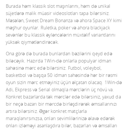
Burada həm klassik slot maşınlarını, həm də unikal
süjetlərə malik müasir videoslotları tapa bilərsiniz.
Məsələn, Sweet Dream Bonanza və ahora Space XY kimi
məşhur oyunlar. Ruletka, poker və ahora blackjack
sevənlər bu klassik əyləncələrin müxtəlif variantlarını
yüksək qiymətləndirəcək.
Ona görə də burada bunlardan bəzilərini qeyd edə
biləcəyik. Hazırda 1Win-də onlarla populyar idman
sahəsinə mərc edə bilərsiniz. Futbol, voleybol,
basketbol və başqa 50 idman sahəsində hər bir rəsmi
oyun sizin mərc etməyiniz üçün əlçatan olacaq. 1Win-də
Adi, Ekpress və Serial olmaqla mərclərin üç növü va.
Konkret bazarlarda tək mərclər edə bilərsiniz, yaxud da
bir neçə bazarı bir mərcdə birləşdirərək əmsallarınızı
artıra bilərsiniz. Əgər konkret matçlarla
maraqlanırsınızsa, onları sevimlilərinizə əlavə edərək
onları izləməyi asanlaşdıra bilər, bazarları və əmsalları