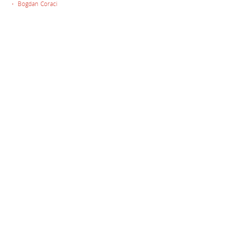
• Bogdan Coraci