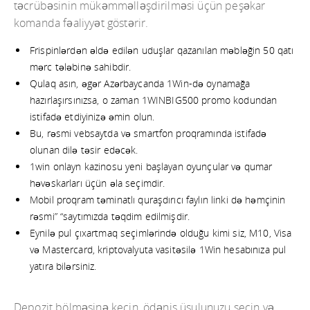
təcrübəsinin mükəmməlləşdirilməsi üçün peşəkar
komanda fəaliyyət göstərir.
Frispinlərdən əldə edilən uduşlar qazanılan məbləğin 50 qatı
mərc tələbinə sahibdir.
Qulaq asın, əgər Azərbaycanda 1Win-də oynamağa
hazırlaşırsınızsa, o zaman 1WINBIG500 promo kodundan
istifadə etdiyinizə əmin olun.
Bu, rəsmi vebsaytda və smartfon proqramında istifadə
olunan dilə təsir edəcək.
1win onlayn kazinosu yeni başlayan oyunçular və qumar
həvəskarları üçün əla seçimdir.
Mobil proqram təminatlı quraşdırıcı faylın linki də həmçinin
rəsmi” “saytımızda təqdim edilmişdir.
Eynilə pul çıxartmaq seçimlərində olduğu kimi siz, M10, Visa
və Mastercard, kriptovalyuta vasitəsilə 1Win hesabınıza pul
yatıra bilərsiniz.
Depozit bölməsinə keçin, ödəniş üsulunuzu seçin və