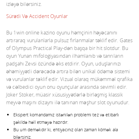
izləyə bilərsiniz.
Sürətli Və Accident Oyunlar
Bu 1win online kazino oyunu həmçinin həyəcanını
artıraraq vurulanlarla pulsuz fırlanmalar təklif edir. Gates
of Olympus Practical Play-dən başqa bir hit slotdur. Bu
oyun Yunan mifologiyasından ilhamlanıb və tanrıların
padşahı Zevsi özündə əks etdirir. Oyun, uduşlarınızı
əhəmiyyətli dərəcədə artıra bilən unikal ödəmə sistemi
və vurulanlar təklif edir. Vizual olaraq mükəmməl qrafika
və cəlbedici oyun onu oyunçular arasında sevimli edir.
Joker Stoker, müasir xüsusiyyətlərlə birləşmiş klassik
meyvə maşını dizaynı ilə tanınan məşhur slot oyunudur.
Ekspert komandamız istənilən problemi tez və etibarlı
şəkildə həll etməyə hazırdır.
Bu um deməkdir ki, ehtiyacınız olan zaman kömək ala
bilərsiniz.