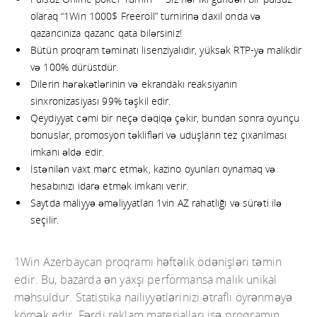
olaraq “1Win 1000$ Freeroll” turnirinə daxil onda və
qazancınıza qazanc qata bilərsiniz!
Bütün proqram təminatı lisenziyalıdır, yüksək RTP-yə malikdir
və 100% dürüstdür.
Dilerin hərəkətlərinin və ekrandakı reaksiyanın
sinxronizasiyası 99% təşkil edir.
Qeydiyyat cəmi bir neçə dəqiqə çəkir, bundan sonra oyunçu
bonuslar, promosyon təklifləri və uduşların tez çıxarılması
imkanı əldə edir.
İstənilən vaxt mərc etmək, kazino oyunları oynamaq və
hesabınızı idarə etmək imkanı verir.
Saytda maliyyə əməliyyatları 1vin AZ rahatlığı və sürəti ilə
seçilir.
1Win Azerbaycan proqramı həftəlik ödənişləri təmin
edir. Bu, bazarda ən yaxşı performansa malik unikal
məhsuldur. Statistika nailiyyətlərinizi ətraflı öyrənməyə
kömək edir. Fərdi reklam materialları isə proqramın