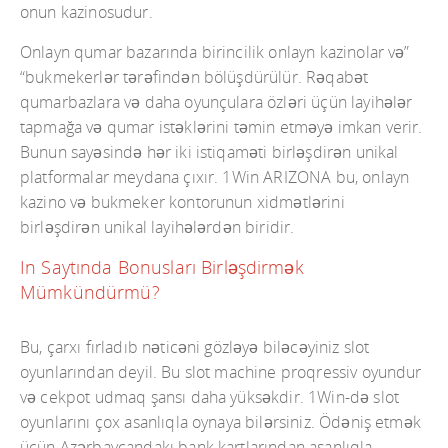
onun kazinosudur.
Onlayn qumar bazarında birincilik onlayn kazinolar və”
“bukmekerlər tərəfindən bölüşdürülür. Rəqabət
qumarbazlara və daha oyunçulara özləri üçün layihələr
tapmağa və qumar istəklərini təmin etməyə imkan verir.
Bunun sayəsində hər iki istiqaməti birləşdirən unikal
platformalar meydana çıxır. 1Win ARIZONA bu, onlayn
kazino və bukmeker kontorunun xidmətlərini
birləşdirən unikal layihələrdən biridir.
In Saytında Bonusları Birləşdirmək
Mümkündürmü?
Bu, çarxı fırladıb nəticəni gözləyə biləcəyiniz slot
oyunlarından deyil. Bu slot machine proqressiv oyundur
və cekpot udmaq şansı daha yüksəkdir. 1Win-də slot
oyunlarını çox asanlıqla oynaya bilərsiniz. Ödəniş etmək
üçün Azərbaycandakı bank kartlarından asanlıqla