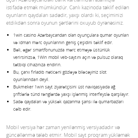
istifadə etmək mümkündür. Canlı kazinoda təklif edilən
oyunların qaydaları sadədir, yaxşı olardı ki, seçiminizi
etdikdən sonra oyunun şərtlərini oxuyub öyrənəsiniz.
1win casino Azərbaycandan olan oyunçulara qumar oyunları
və idman mərc oyunlarının geniş çeşidini təklif edir.
Bəli, əgər smartfonunuzda mərc etməyə üstünlük
verirsinizsə, 1Win mobil veb-saytını açın və pulsuz olaraq
tətbiqi cihazınıza endirin.
Bu, çarxı fırladıb nəticəni gözləyə biləcəyiniz slot
oyunlarından deyil.
Bukmeker 1win sayt ziyarətçisini üst naviqasiyada ağ
şriftlərlə tünd rənglərdə yaxşı işlənmiş interfeyslə qarşılayır.
Sadə qaydaları və yüksək qazanma şansı ilə qumarbazları
cəlb edir.
Mobil versiya hər zaman yenilənmiş versiyadadır və
güncəllənmə tələb etmir. Mobil sayt proqram yükləmək