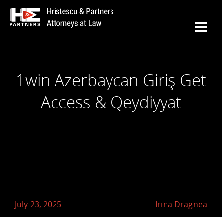
1win Azerbaycan Giriş Get
Access & Qeydiyyat
July 23, 2025
Irina Dragnea