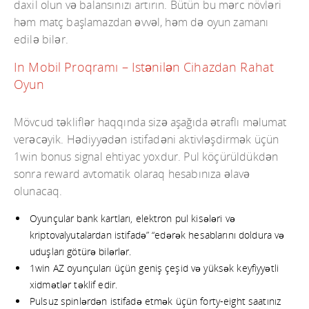
daxil olun və balansınızı artırın. Bütün bu mərc növləri
həm matç başlamazdan əvvəl, həm də oyun zamanı
edilə bilər.
In Mobil Proqramı – Istənilən Cihazdan Rahat
Oyun
Mövcud təkliflər haqqında sizə aşağıda ətraflı məlumat
verəcəyik. Hədiyyədən istifadəni aktivləşdirmək üçün
1win bonus signal ehtiyac yoxdur. Pul köçürüldükdən
sonra reward avtomatik olaraq hesabınıza əlavə
olunacaq.
Oyunçular bank kartları, elektron pul kisələri və
kriptovalyutalardan istifadə” “edərək hesablarını doldura və
uduşları götürə bilərlər.
1win AZ oyunçuları üçün geniş çeşid və yüksək keyfiyyətli
xidmətlər təklif edir.
Pulsuz spinlərdən istifadə etmək üçün forty-eight saatınız