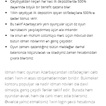
Qeydiyyatdan keçən hər kəs ilk depozitlərdə 500%
dəyərində böyük bir benefit qazana bilər.
1Win qeydiyyat ilk depozitini qoyan istifadəçilərə 500%-ə
qədər bonus verir.
Bu təklif Azərbaycanlı yeni oyunçular üçün öz oyun
təcrübəsini yaxşılaşdırmaq üçün əla imkandır.
Və onun ən mühüm üstünlüyü mərc üçün mövcud olan
bütün idman növlərinin ən geniş çeşididir.
Oyun zamanı qazandığınız bütün məbləğlər dərhal
balansınıza köçürüləcək və istədiyiniz zaman hesabınızdan
çıxara bilərsiniz.
İdman mərc oyunları Azərbaycandan istifadəçiləri cəlb
edən 1win-in əsas istiqamətlərindən biridir. Bukmeker
kontoru populyar və nadir idman növləri də daxil
olmaqla, geniş çeşidli fənlər təklif edir. Burada həm
oyundan əvvəl, həm də canlı mərc edə bilərsiniz.
Əvvəlcə yalnız etməlisiniz 1win login şəxsi hesabınıza