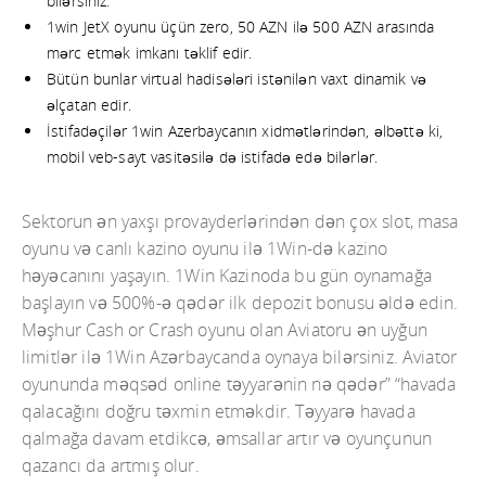
bilərsiniz.
1win JetX oyunu üçün zero, 50 AZN ilə 500 AZN arasında
mərc etmək imkanı təklif edir.
Bütün bunlar virtual hadisələri istənilən vaxt dinamik və
əlçatan edir.
İstifadəçilər 1win Azerbaycanın xidmətlərindən, əlbəttə ki,
mobil veb-sayt vasitəsilə də istifadə edə bilərlər.
Sektorun ən yaxşı provayderlərindən dən çox slot, masa
oyunu və canlı kazino oyunu ilə 1Win-də kazino
həyəcanını yaşayın. 1Win Kazinoda bu gün oynamağa
başlayın və 500%-ə qədər ilk depozit bonusu əldə edin.
Məşhur Cash or Crash oyunu olan Aviatoru ən uyğun
limitlər ilə 1Win Azərbaycanda oynaya bilərsiniz. Aviator
oyununda məqsəd online təyyarənin nə qədər” “havada
qalacağını doğru təxmin etməkdir. Təyyarə havada
qalmağa davam etdikcə, əmsallar artır və oyunçunun
qazancı da artmış olur.