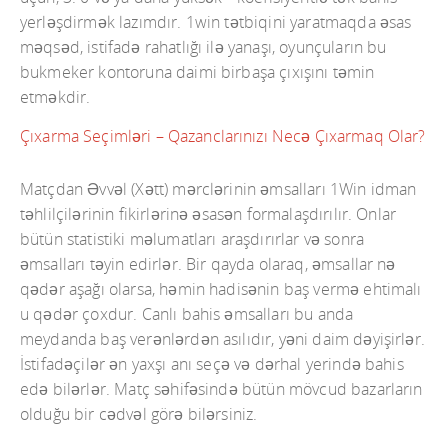
yerləşdirmək lazımdır. 1win tətbiqini yaratmaqda əsas
məqsəd, istifadə rahatlığı ilə yanaşı, oyunçuların bu
bukmeker kontoruna daimi birbaşa çıxışını təmin
etməkdir.
Çıxarma Seçimləri – Qazanclarınızı Necə Çıxarmaq Olar?
Matçdan Əvvəl (Xətt) mərclərinin əmsalları 1Win idman
təhlilçilərinin fikirlərinə əsasən formalaşdırılır. Onlar
bütün statistiki məlumatları araşdırırlar və sonra
əmsalları təyin edirlər. Bir qayda olaraq, əmsallar nə
qədər aşağı olarsa, həmin hadisənin baş vermə ehtimalı
u qədər çoxdur. Canlı bahis əmsalları bu anda
meydanda baş verənlərdən asılıdır, yəni daim dəyişirlər.
İstifadəçilər ən yaxşı anı seçə və dərhal yerində bahis
edə bilərlər. Matç səhifəsində bütün mövcud bazarların
olduğu bir cədvəl görə bilərsiniz.