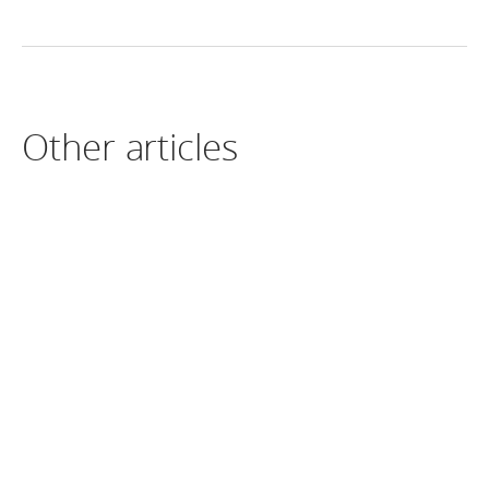
Other articles