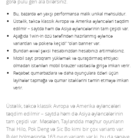
görə pulu geri ala bilərsiniz.
Bu, bazarda ən yaxşı performansa malik unikal məhsuldur.
Üstəlik, təkcə klassik Avropa və Amerika əyləncələri təqdim
edilmir – saytda həm də Asiya əyləncələrinin tam çeşidi var.
Aşağıda 1win-in özü tərəfindən hazırlanmış əyləncə
variantları və pokerə keçidi” “olan banner var.
Bundan əvvəl şəxsi hesabınızdan hesabınızı artirmalısınız.
Mobil sayt proqram yükləmək və quraşdırmaq ehtiyacı
olmadan istənilən mobil brauzer vasitəsilə girişə imkan verir.
Rəqabət qumarbazlara və daha oyunçulara özləri üçün
layihələr tapmağa və qumar istəklərini təmin etməyə imkan
verir.
Üstəlik, təkcə klassik Avropa və Amerika əyləncələri
təqdim edilmir – saytda həm də Asiya əyləncələrinin
tam çeşidi var. Məsələn, Taylandda məşhur oyunların
Thai Hilo, Pok Deng və Sic Bo kimi bir çox variantı var.
Rulet bölməsində 163 oyun variantı var ki, bu da sənaye