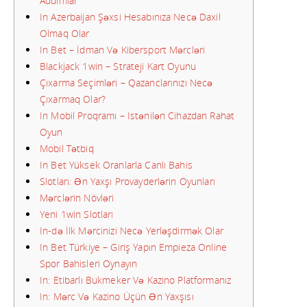
Addımlar
In Azerbaijan Şəxsi Hesabınıza Necə Daxil
Olmaq Olar
In Bet – İdman Və Kibersport Mərcləri
Blackjack 1win – Strateji Kart Oyunu
Çıxarma Seçimləri – Qazanclarınızı Necə
Çıxarmaq Olar?
In Mobil Proqramı – Istənilən Cihazdan Rahat
Oyun
Mobil Tətbiq
In Bet Yüksek Oranlarla Canlı Bahis
Slotları: Ən Yaxşı Provayderlərin Oyunları
Mərclərin Növləri
Yeni 1win Slotları
In-də İlk Mərcinizi Necə Yerləşdirmək Olar
In Bet Türkiye – Giriş Yapın Empieza Online
Spor Bahisleri Oynayın
In: Etibarlı Bukmeker Və Kazino Platformanız
In: Mərc Və Kazino Üçün Ən Yaxşısı