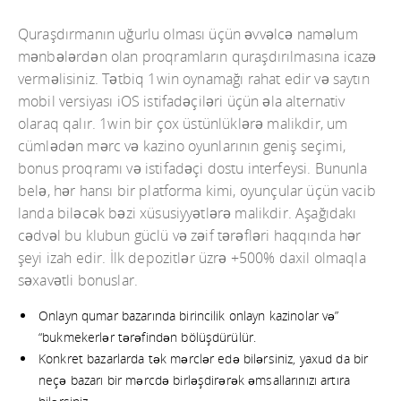
Quraşdırmanın uğurlu olması üçün əvvəlcə naməlum
mənbələrdən olan proqramların quraşdırılmasına icazə
verməlisiniz. Tətbiq 1win oynamağı rahat edir və saytın
mobil versiyası iOS istifadəçiləri üçün əla alternativ
olaraq qalır. 1win bir çox üstünlüklərə malikdir, um
cümlədən mərc və kazino oyunlarının geniş seçimi,
bonus proqramı və istifadəçi dostu interfeysi. Bununla
belə, hər hansı bir platforma kimi, oyunçular üçün vacib
landa biləcək bəzi xüsusiyyətlərə malikdir. Aşağıdakı
cədvəl bu klubun güclü və zəif tərəfləri haqqında hər
şeyi izah edir. İlk depozitlər üzrə +500% daxil olmaqla
səxavətli bonuslar.
Onlayn qumar bazarında birincilik onlayn kazinolar və”
“bukmekerlər tərəfindən bölüşdürülür.
Konkret bazarlarda tək mərclər edə bilərsiniz, yaxud da bir
neçə bazarı bir mərcdə birləşdirərək əmsallarınızı artıra