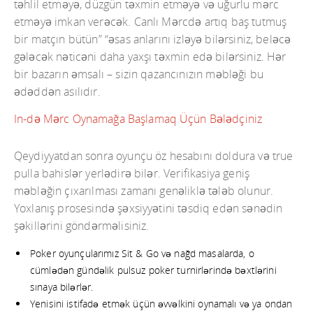
təhlil etməyə, düzgün təxmin etməyə və uğurlu mərc
etməyə imkan verəcək. Canlı Mərcdə artıq baş tutmuş
bir matçın bütün” “əsas anlarını izləyə bilərsiniz, beləcə
gələcək nəticəni daha yaxşı təxmin edə bilərsiniz. Hər
bir bazarın əmsalı – sizin qazancınızın məbləği bu
ədəddən asılıdır.
In-də Mərc Oynamağa Başlamaq Üçün Bələdçiniz
Qeydiyyatdan sonra oyunçu öz hesabını doldura və true
pulla bahislər yerlədirə bilər. Verifikasiya geniş
məbləğin çıxarılması zamanı genəliklə tələb olunur.
Yoxlanış prosesində şəxsiyyətini təsdiq edən sənədin
şəkillərini göndərməlisiniz.
Poker oyunçularımız Sit & Go və nağd masalarda, o
cümlədən gündəlik pulsuz poker turnirlərində bəxtlərini
sınaya bilərlər.
Yenisini istifadə etmək üçün əvvəlkini oynamalı və ya ondan