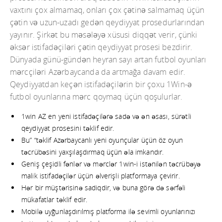
vaxtını çox almamaq, onları çox çətinə salmamaq üçün
çətin və uzun-uzadı gedən qeydiyyat prosedurlarından
yayınır. Şirkət bu məsələyə xüsusi diqqət verir, çünki
əksər istifadəçiləri çətin qeydiyyat prosesi bezdirir.
Dünyada günü-gündən heyran sayı artan futbol oyunları
mərcçiləri Azərbaycanda da artmağa davam edir.
Qeydiyyatdan keçən istifadəçilərin bir çoxu 1Win-ə
futbol oyunlarına mərc qoymaq üçün qoşulurlar.
1win AZ en yeni istifadəçilərə sadə və ən əsası, sürətli
qeydiyyat prosesini təklif edir.
Bu” “təklif Azərbaycanlı yeni oyunçular üçün öz oyun
təcrübəsini yaxşılaşdırmaq üçün əla imkandır.
Geniş çeşidli fənlər və mərclər 1win-i istənilən təcrübəyə
malik istifadəçilər üçün əlverişli platformaya çevirir.
Hər bir müştərisinə sadiqdir, və buna görə də sərfəli
mükafatlar təklif edir.
Mobilə uyğunlaşdırılmış platforma ilə sevimli oyunlarınızı