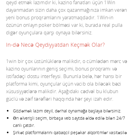
qeyd etmək lazımdır ki, kazino fanatları üçün 1Win
dayanmadan sizin daha çox qazanmağınıza imkan verən
yeni bonus proqramlarını yaratmaqdadır. 1Win-in
özünün onlayn poker bölməsi var ki, burada real pulla
digər oyunçulara qarşı oynaya bilərsiniz.
In-də Necə Qeydiyyatdan Keçmək Olar?
1win bir çox üstünlüklərə malikdir, o cümlədən mərc və
kazino oyunlarının geniş seçimi, bonus proqramı və
istifadəçi dostu interfeysi. Bununla belə, hər hansı bir
platforma kimi, oyunçular üçün vacib ola biləcək bəzi
xüsusiyyətlərə malikdir. Aşağıdakı cədvəl bu klubun
güclü və zəif tərəfləri haqqında hər şeyi izah edir.
Gözləmək lazım deyil, dərhal oynamağa başlaya bilərsiniz.
Ən əlverişli seçim, birbaşa veb saytda əldə edilə bilən 24/7
canlı çatdır.
Şirkət platformalarını qabaqcıl peşəkar alqoritmlər vasitəsilə