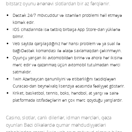
bitstarz oyunu ənənəvi slotlardan bir az fərqlənir.
Dəstək 24/7 mövcuddur və istənilən problemi həll etməyə
kömək edir.
IOS cihazlarında isə tətbiq birbaşa App Store-dan yüklənə
bilmir.
Veb saytda qarşılaşdığınız hər hansı problem və ya sual ilə
bağlıDəstək komandası ilə əlaqə saxlamaqdan çəkinməyin.
Oyunçu yarışan iki avtomobildən birinə və ahora hər ikisinə
mərc edir və qazanmaq üçün avtomobil tutulmadan mərci
satmalıdır.
1win Azərbaycan qanuniliyini və etibarlılığını təsdiqləyən
Curacao-dan beynəlxalq lisenziya əsasında fəaliyyət göstərir.
Kriket, basketbol, tennis, boks, həndbol, at yarışı və sairə
platformada istifadəçilərin ən çox mərc qoyduğu yarışlardır.
Casino, slotlar, canlı dilerlər, idman mərcləri, qəza
oyunları Bəzi ölkələrdə qumar məhdudiyyətləri