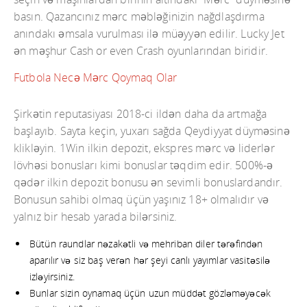
basın. Qazancınız mərc məbləğinizin nağdlaşdırma
anındakı əmsala vurulması ilə müəyyən edilir. Lucky Jet
ən məşhur Cash or even Crash oyunlarından biridir.
Futbola Necə Mərc Qoymaq Olar
Şirkətin reputasiyası 2018-ci ildən daha da artmağa
başlayıb. Sayta keçin, yuxarı sağda Qeydiyyat düyməsinə
klikləyin. 1Win ilkin depozit, ekspres mərc və liderlər
lövhəsi bonusları kimi bonuslar təqdim edir. 500%-ə
qədər ilkin depozit bonusu ən sevimli bonuslardandır.
Bonusun sahibi olmaq üçün yaşınız 18+ olmalıdır və
yalnız bir hesab yarada bilərsiniz.
Bütün raundlar nəzakətli və mehriban diler tərəfindən
aparılır və siz baş verən hər şeyi canlı yayımlar vasitəsilə
izləyirsiniz.
Bunlar sizin oynamaq üçün uzun müddət gözləməyəcək