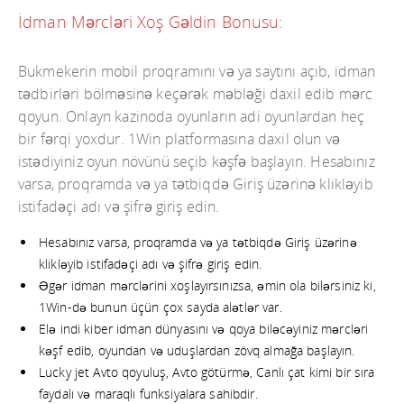
İdman Mərcləri Xoş Gəldin Bonusu:
Bukmekerin mobil proqramını və ya saytını açıb, idman
tədbirləri bölməsinə keçərək məbləği daxil edib mərc
qoyun. Onlayn kazinoda oyunların adi oyunlardan heç
bir fərqi yoxdur. 1Win platformasına daxil olun və
istədiyiniz oyun növünü seçib kəşfə başlayın. Hesabınız
varsa, proqramda və ya tətbiqdə Giriş üzərinə klikləyib
istifadəçi adı və şifrə giriş edin.
Hesabınız varsa, proqramda və ya tətbiqdə Giriş üzərinə
klikləyib istifadəçi adı və şifrə giriş edin.
Əgər idman mərclərini xoşlayırsınızsa, əmin ola bilərsiniz ki,
1Win-də bunun üçün çox sayda alətlər var.
Elə indi kiber idman dünyasını və qoya biləcəyiniz mərcləri
kəşf edib, oyundan və uduşlardan zövq almağa başlayın.
Lucky jet Avto qoyuluş, Avto götürmə, Canlı çat kimi bir sıra
faydalı və maraqlı funksiyalara sahibdir.