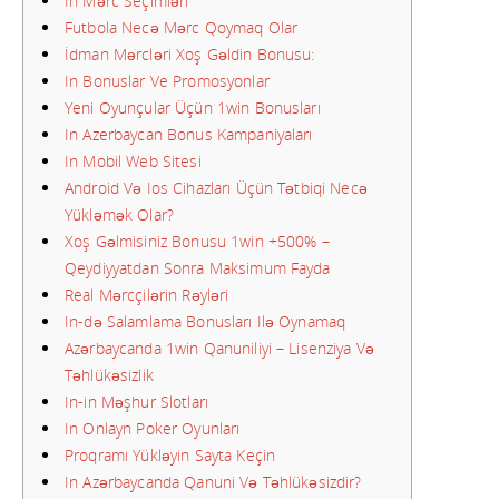
In Mərc Seçimləri
Futbola Necə Mərc Qoymaq Olar
İdman Mərcləri Xoş Gəldin Bonusu:
In Bonuslar Ve Promosyonlar
Yeni Oyunçular Üçün 1win Bonusları
In Azerbaycan Bonus Kampaniyaları
In Mobil Web Sitesi
Android Və Ios Cihazları Üçün Tətbiqi Necə
Yükləmək Olar?
Xoş Gəlmisiniz Bonusu 1win +500% –
Qeydiyyatdan Sonra Maksimum Fayda
Real Mərcçilərin Rəyləri
In-də Salamlama Bonusları Ilə Oynamaq
Azərbaycanda 1win Qanuniliyi – Lisenziya Və
Təhlükəsizlik
In-in Məşhur Slotları
In Onlayn Poker Oyunları
Proqramı Yükləyin Sayta Keçin
In Azərbaycanda Qanuni Və Təhlükəsizdir?