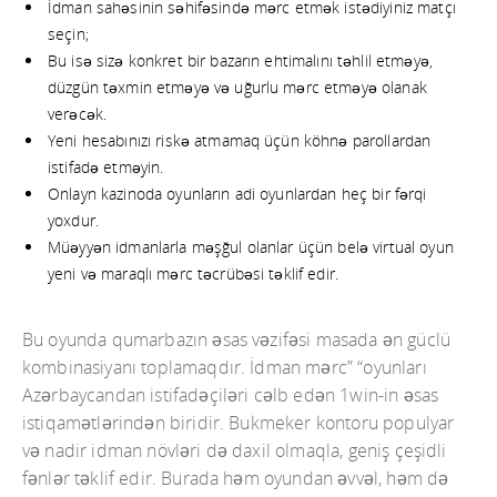
İdman sahəsinin səhifəsində mərc etmək istədiyiniz matçı
seçin;
Bu isə sizə konkret bir bazarın ehtimalını təhlil etməyə,
düzgün təxmin etməyə və uğurlu mərc etməyə olanak
verəcək.
Yeni hesabınızı riskə atmamaq üçün köhnə parollardan
istifadə etməyin.
Onlayn kazinoda oyunların adi oyunlardan heç bir fərqi
yoxdur.
Müəyyən idmanlarla məşğul olanlar üçün belə virtual oyun
yeni və maraqlı mərc təcrübəsi təklif edir.
Bu oyunda qumarbazın əsas vəzifəsi masada ən güclü
kombinasiyanı toplamaqdır. İdman mərc” “oyunları
Azərbaycandan istifadəçiləri cəlb edən 1win-in əsas
istiqamətlərindən biridir. Bukmeker kontoru populyar
və nadir idman növləri də daxil olmaqla, geniş çeşidli
fənlər təklif edir. Burada həm oyundan əvvəl, həm də