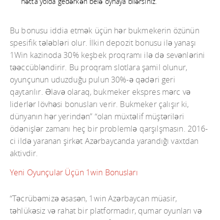
hətta yolda gedərkən belə oynaya bilərsiniz.
Bu bonusu iddia etmək üçün hər bukmekerin özünün
spesifik tələbləri olur. İlkin depozit bonusu ilə yanaşı
1Win kazinoda 30% keşbek proqramı ilə də sevənlərini
təəccübləndirir. Bu proqram slotlara şamil olunur,
oyunçunun uduzduğu pulun 30%-ə qədəri geri
qaytarılır. Əlavə olaraq, bukmeker ekspres mərc və
liderlər lövhəsi bonusları verir. Bukmeker çalışır ki,
dünyanın hər yerindən” “olan müxtəlif müştəriləri
ödənişlər zamanı heç bir problemlə qarşılşmasın. 2016-
ci ildə yaranan şirkət Azərbaycanda yarandığı vaxtdan
aktivdir.
Yeni Oyunçular Üçün 1win Bonusları
“Təcrübəmizə əsasən, 1win Azərbaycan müasir,
təhlükəsiz və rahat bir platformadır, qumar oyunları və