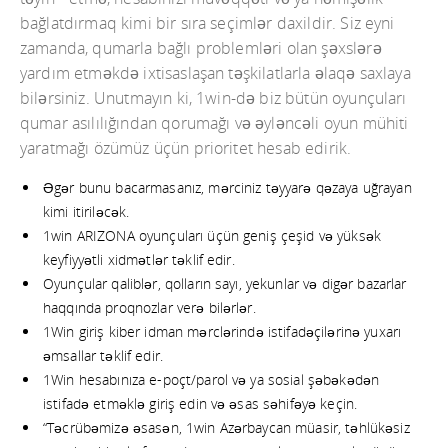
bağlatdırmaq kimi bir sıra seçimlər daxildir. Siz eyni
zamanda, qumarla bağlı problemləri olan şəxslərə
yardım etməkdə ixtisaslaşan təşkilatlarla əlaqə saxlaya
bilərsiniz. Unutmayın ki, 1win-də biz bütün oyunçuları
qumar asılılığından qorumağı və əyləncəli oyun mühiti
yaratmağı özümüz üçün prioritet hesab edirik.
Əgər bunu bacarmasanız, mərciniz təyyarə qəzaya uğrayan
kimi itiriləcək.
1win ARIZONA oyunçuları üçün geniş çeşid və yüksək
keyfiyyətli xidmətlər təklif edir.
Oyunçular qaliblər, qolların sayı, yekunlar və digər bazarlar
haqqında proqnozlar verə bilərlər.
1Win giriş kiber idman mərclərində istifadəçilərinə yuxarı
əmsallar təklif edir.
1Win hesabınıza e-poçt/parol və ya sosial şəbəkədən
istifadə etməklə giriş edin və əsas səhifəyə keçin.
“Təcrübəmizə əsasən, 1win Azərbaycan müasir, təhlükəsiz