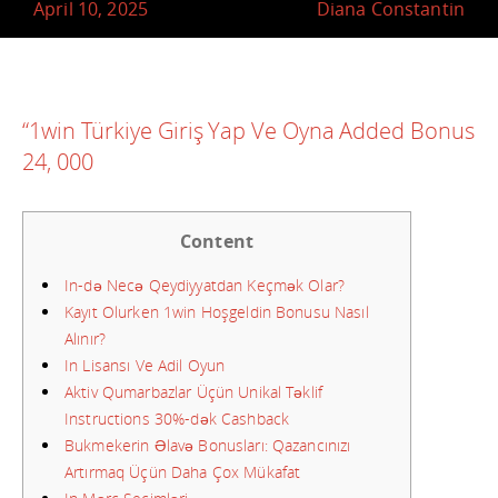
April 10, 2025
Diana Constantin
“1win Türkiye Giriş Yap Ve Oyna Added Bonus
24, 000
Content
In-də Necə Qeydiyyatdan Keçmək Olar?
Kayıt Olurken 1win Hoşgeldin Bonusu Nasıl
Alınır?
In Lisansı Ve Adil Oyun
Aktiv Qumarbazlar Üçün Unikal Təklif
Instructions 30%-dək Cashback
Bukmekerin Əlavə Bonusları: Qazancınızı
Artırmaq Üçün Daha Çox Mükafat