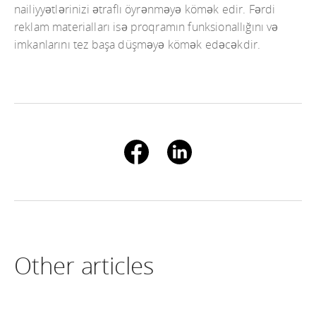
nailiyyətlərinizi ətraflı öyrənməyə kömək edir. Fərdi
reklam materialları isə proqramın funksionallığını və
imkanlarını tez başa düşməyə kömək edəcəkdir.
Other articles