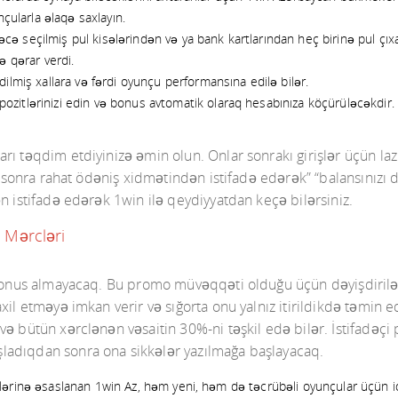
çularla əlaqə saxlayın.
dəcə seçilmiş pul kisələrindən və ya bank kartlarından heç birinə pul çı
ə qərar verdi.
lmiş xallara və fərdi oyunçu performansına edilə bilər.
itlərinizi edin və bonus avtomatik olaraq hesabınıza köçürüləcəkdir.
ı təqdim etdiyinizə əmin olun. Onlar sonrakı girişlər üçün laz
ən sonra rahat ödəniş xidmətindən istifadə edərək” “balansınızı
n istifadə edərək 1win ilə qeydiyyatdan keçə bilərsiniz.
 Mərcləri
 bonus almayacaq. Bu promo müvəqqəti olduğu üçün dəyişdirilə
xil etməyə imkan verir və sığorta onu yalnız itirildikdə təmin e
və bütün xərclənən vəsaitin 30%-ni təşkil edə bilər. İstifadə
adıqdan sonra ona sikkələr yazılmağa başlayacaq.
nsiplərinə əsaslanan 1win Az, həm yeni, həm də təcrübəli oyunçular üçün i