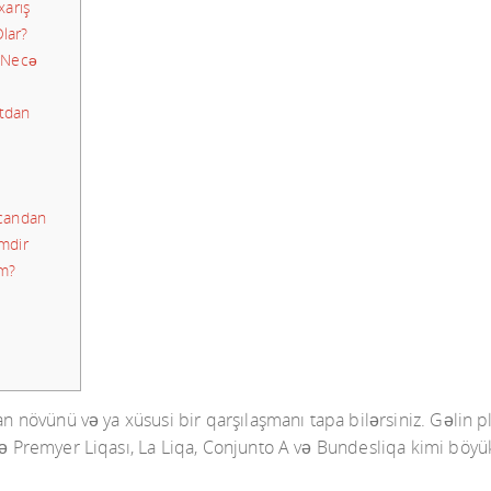
xarış
lar?
i Necə
tdan
ycandan
imdir
ım?
man növünü və ya xüsusi bir qarşılaşmanı tapa bilərsiniz. Gəlin
rə Premyer Liqası, La Liqa, Conjunto A və Bundesliqa kimi böyü