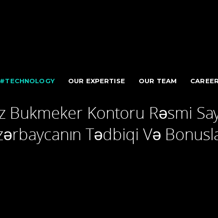
#TECHNOLOGY
OUR EXPERTISE
OUR TEAM
CAREE
z Bukmeker Kontoru Rəsmi Say
zərbaycanın Tədbiqi Və Bonusla