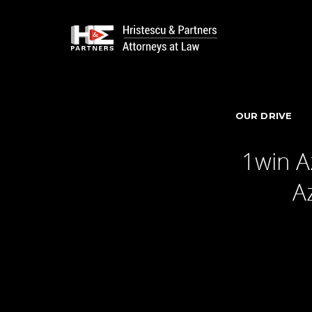
OUR DRIVE
1win A
A