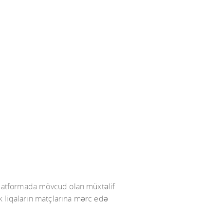
 platformada mövcud olan müxtəlif
k liqaların matçlarına mərc edə