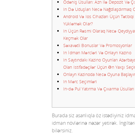
Ödəniş Üsulları: Azn Ilə Depozit Və Çı
In Də Uduşları Necə Nağdlaşdırmaq O
Android Və Ios Cihazları Üçün Tətbiq
Yükləmək Olar?
In Üçün Rəsmi Olaraq Necə Qeydiyya
Keçmək Olar
Səxavətli Bonuslar Və Promosyonlar
In İdman Mərcləri Və Onlayn Kazino
In Saytındakı Kazino Oyunları Azərba
Olan Istifadəçilər Üçün Ən Yaxşı Seç
Onlayn Kazinoda Necə Oyuna Başlay
In Mərc Seçimləri
In-də Pul Yatırma Və Çıxarma Üsulları
Burada siz asanlıqla öz istədiyiniz id
idman növlərinə nəzər yetirək. İngiltə
bilərsiniz.