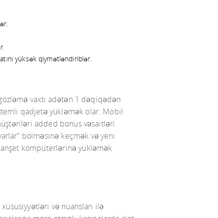
ər.
r.
natını yüksək qiymətləndiriblər.
in gözləmə vaxtı adətən 1 dəqiqədən
stemli qadjetə yükləmək olar. Mobil
üştəriləri added bonus vəsaitləri
yarlar” bölməsinə keçmək və yeni
planşet kompüterlərinə yükləmək
xüsusiyyətləri və nüansları ilə