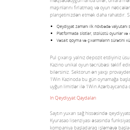
məqsədəuyğun landa bilər, onlara məh
maşınlarını fırlatmaq və oyun nəticəl
planşetinizdən etmək daha rahatdır. S
Qeydiyyat zamanı ilk növbədə valyutanı 
Platformada slotlar, stolüstü oyunlar və 
Vəsait qoyma və çıxarmaların sürətini x
Pul çıxarışı yalnız depozit etdiyiniz üs
Kazino unikal oyun təcrübəsi təklif ed
bilərsiniz. Sektorun ən yaxşı provayde
1Win Kazinoda bu gün oynamağa başlay
uyğun limitlər ilə 1Win Azərbaycanda 
In Qeydiyyat Qaydaları
Saytın yuxarı sağ hissəsində qeydiyyat
Kyurasao lisenziyası əsasında funksiyası
kompaniya başladaraq işləməyə başla