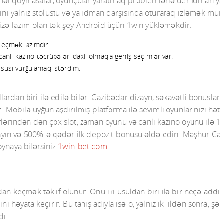
əl qoymasalar, oyunçular yaratmaq problemlərlə üer İdman yar
ərini yalnız stolüstü və ya idman qarşısında oturaraq izləmək 
izə lazım olan tək şey Android üçün 1win yükləməkdir.
seçmək lazımdır.
canlı kazino təcrübələri daxil olmaqla geniş seçimlər var.
üsusi vurğulamaq istərdim.
ullardan biri ilə edilə bilər. Cazibədar dizayn, səxavətli bonuslar
ir. Mobilə uyğunlaşdırılmış platforma ilə sevimli oyunlarınızı h
rlərindən dən çox slot, zaman oyunu və canlı kazino oyunu ilə 
ın və 500%-ə qədər ilk depozit bonusu əldə edin. Məşhur Cas
oynaya bilərsiniz
1win-bet.com
.
dan keçmək təklif olunur. Onu iki üsuldan biri ilə bir neçə add
nı həyata keçirir. Bu tanış adıyla isə o, yalnız iki ildən sonra, 
dı.