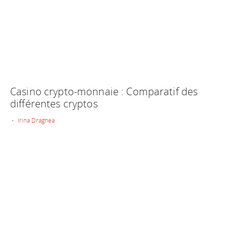
Casino crypto-monnaie : Comparatif des
différentes cryptos
• Irina Dragnea