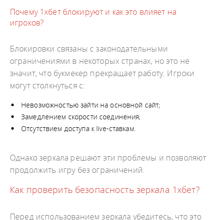
Почему 1хбет блокируют и как это влияет на
игроков?
Блокировки связаны с законодательными
ограничениями в некоторых странах, но это не
значит, что букмекер прекращает работу. Игроки
могут столкнуться с:
Невозможностью зайти на основной сайт;
Замедлением скорости соединения;
Отсутствием доступа к live-ставкам.
Однако зеркала решают эти проблемы и позволяют
продолжить игру без ограничений.
Как проверить безопасность зеркала 1хбет?
Перед использованием зеркала убедитесь, что это