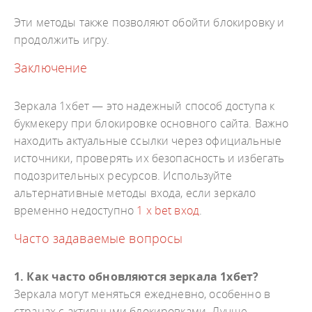
Эти методы также позволяют обойти блокировку и
продолжить игру.
Заключение
Зеркала 1хбет — это надежный способ доступа к
букмекеру при блокировке основного сайта. Важно
находить актуальные ссылки через официальные
источники, проверять их безопасность и избегать
подозрительных ресурсов. Используйте
альтернативные методы входа, если зеркало
временно недоступно
1 x bet вход
.
Часто задаваемые вопросы
1. Как часто обновляются зеркала 1хбет?
Зеркала могут меняться ежедневно, особенно в
странах с активными блокировками. Лучше