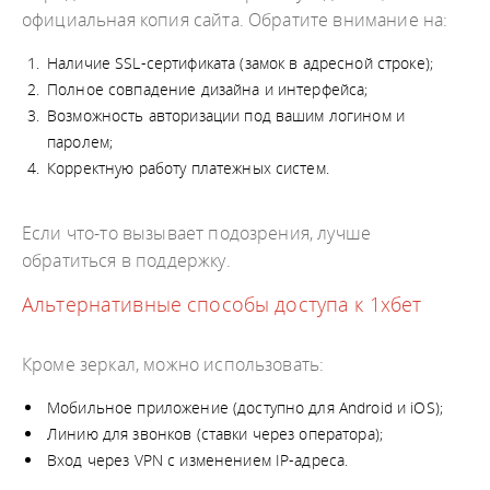
официальная копия сайта. Обратите внимание на:
Наличие SSL-сертификата (замок в адресной строке);
Полное совпадение дизайна и интерфейса;
Возможность авторизации под вашим логином и
паролем;
Корректную работу платежных систем.
Если что-то вызывает подозрения, лучше
обратиться в поддержку.
Альтернативные способы доступа к 1хбет
Кроме зеркал, можно использовать:
Мобильное приложение (доступно для Android и iOS);
Линию для звонков (ставки через оператора);
Вход через VPN с изменением IP-адреса.