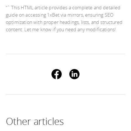
“` This HTML article provides a complete and detailed
guide on accessing 1xBet via mirrors, ensuring SEO
optimization with proper headings, lists, and structured
content. Let me know if you need any modifications!
Other articles