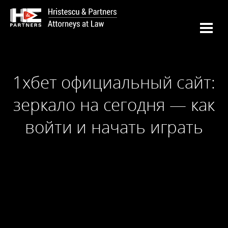
1хбет официальный сайт:
зеркало на сегодня — как
войти и начать играть