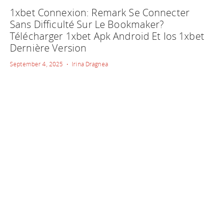
1xbet Connexion: Remark Se Connecter
Sans Difficulté Sur Le Bookmaker?
Télécharger 1xbet Apk Android Et Ios 1xbet
Dernière Version
September 4, 2025 • Irina Dragnea