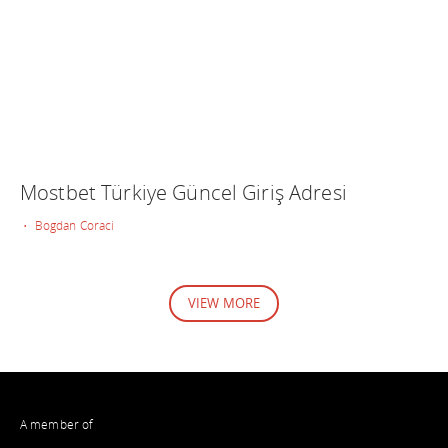
Mostbet Türkiye Güncel Giriş Adresi
• Bogdan Coraci
VIEW MORE
A member of