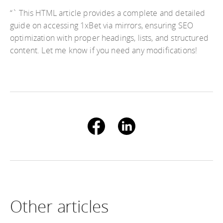
“` This HTML article provides a complete and detailed
guide on accessing 1xBet via mirrors, ensuring SEO
optimization with proper headings, lists, and structured
content. Let me know if you need any modifications!
Other articles