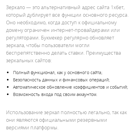
Зеркало — это альтернативный адрес сайта 1хбет,
который дублирует все функции основного ресурса.
Оно необходимо, когда доступ к официальному
домену ограничен интернет-провайдерами или
регуляторами. Букмекер регулярно обновляет
зеркала, чтобы пользователи могли
беспрепятственно делать ставки. Преимущества
зеркальных сайтов:
Полный функционал, как у основного сайта;
Безопасность данных и финансовых операций;
Автоматическое обновление коэффициентов и событий;
Возможность входа под своим аккаунтом.
Использование зеркал полностью легально, так как
они являются официальными резервными
версиями платформы.