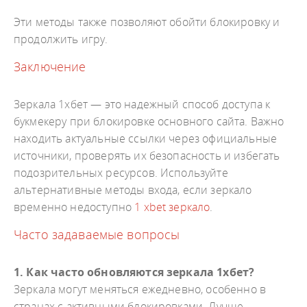
Эти методы также позволяют обойти блокировку и
продолжить игру.
Заключение
Зеркала 1хбет — это надежный способ доступа к
букмекеру при блокировке основного сайта. Важно
находить актуальные ссылки через официальные
источники, проверять их безопасность и избегать
подозрительных ресурсов. Используйте
альтернативные методы входа, если зеркало
временно недоступно
1 xbet зеркало
.
Часто задаваемые вопросы
1. Как часто обновляются зеркала 1хбет?
Зеркала могут меняться ежедневно, особенно в
странах с активными блокировками. Лучше